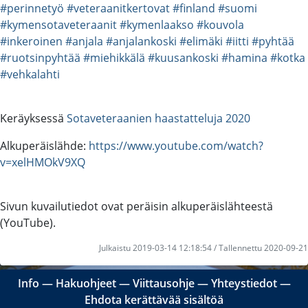
#perinnetyö
#veteraanitkertovat
#finland
#suomi
#kymensotaveteraanit
#kymenlaakso
#kouvola
#inkeroinen
#anjala
#anjalankoski
#elimäki
#iitti
#pyhtää
#ruotsinpyhtää
#miehikkälä
#kuusankoski
#hamina
#kotka
#vehkalahti
Keräyksessä
Sotaveteraanien haastatteluja 2020
Alkuperäislähde:
https://www.youtube.com/watch?
v=xelHMOkV9XQ
Sivun kuvailutiedot ovat peräisin alkuperäislähteestä
(YouTube).
Julkaistu 2019-03-14 12:18:54 / Tallennettu 2020-09-21
Info
―
Hakuohjeet
―
Viittausohje
―
Yhteystiedot
―
Ehdota kerättävää sisältöä