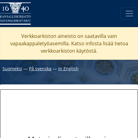
Verkkoarkiston aineisto on saatavilla vain
vapaakappaletyöasemilla. Katso
infosta
lisää tietoa
verkkoarkiston käytöstä.
Suomeksi
―
På svenska
―
In English