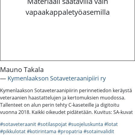
Materiaali saatavilla vain
vapaakappaletyöasemilla
Mauno Takala
―
Kymenlaakson Sotaveteraanipiiri ry
Kymenlaakson Sotaveteraanipiirin perinnetiedon keräystä
veteraanien haastattelujen ja kertomuksien muodossa.
Tallenteet on alun perin tehty C-kaseteille ja digitoitu
vuonna 2018. Kaikki oikeudet pidätetään. Kuvitus: SA-kuvat
#sotaveteraanit
#sotilaspojat
#suojeluskunta
#lotat
#pikkulotat
#kotirintama
#propatria
#sotainvalidit