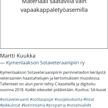
Materiaali saatavilla vain
vapaakappaletyöasemilla
Martti Kuukka
―
Kymenlaakson Sotaveteraanipiiri ry
Kymenlaakson Sotaveteraanipiirin perinnetiedon keräystä
veteraanien haastattelujen ja kertomuksien muodossa.
Tallenteet on alun perin tehty C-kaseteille ja digitoitu
vuonna 2018. Kaikki oikeudet pidätetään. Kuvitus: SA-kuvat
#sotaveteraanit
#sotilaspojat
#suojeluskunta
#lotat
#pikkulotat
#kotirintama
#propatria
#sotainvalidit