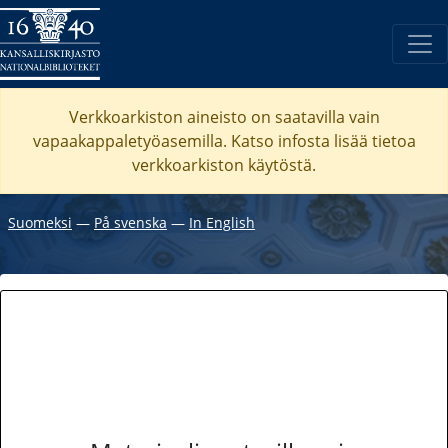
Verkkoarkiston aineisto on saatavilla vain
vapaakappaletyöasemilla. Katso
infosta
lisää tietoa
verkkoarkiston käytöstä.
Suomeksi
―
På svenska
―
In English