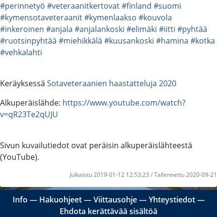
#perinnetyö
#veteraanitkertovat
#finland
#suomi
#kymensotaveteraanit
#kymenlaakso
#kouvola
#inkeroinen
#anjala
#anjalankoski
#elimäki
#iitti
#pyhtää
#ruotsinpyhtää
#miehikkälä
#kuusankoski
#hamina
#kotka
#vehkalahti
Keräyksessä
Sotaveteraanien haastatteluja 2020
Alkuperäislähde:
https://www.youtube.com/watch?
v=qR23Te2qUJU
Sivun kuvailutiedot ovat peräisin alkuperäislähteestä
(YouTube).
Julkaistu 2019-01-12 12:53:23 / Tallennettu 2020-09-21
Info
―
Hakuohjeet
―
Viittausohje
―
Yhteystiedot
―
Ehdota kerättävää sisältöä