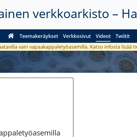
inen verkkoarkisto – H
Teemakeräykset
Verkkosivut
Videot
Twiitit
aatavilla vain vapaakappaletyöasemilla. Katso
infosta
lisää t
kappaletyöasemilla