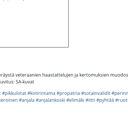
äystä veteraanien haastattelujen ja kertomuksien muodossa.
Kuvitus: SA-kuvat
t
#pikkulotat
#kotirintama
#propatria
#sotainvalidit
#perin
keroinen
#anjala
#anjalankoski
#elimäki
#iitti
#pyhtää
#ruot