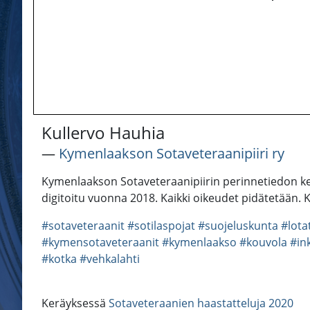
Kullervo Hauhia
―
Kymenlaakson Sotaveteraanipiiri ry
Kymenlaakson Sotaveteraanipiirin perinnetiedon ker
digitoitu vuonna 2018. Kaikki oikeudet pidätetään. 
#sotaveteraanit
#sotilaspojat
#suojeluskunta
#lota
#kymensotaveteraanit
#kymenlaakso
#kouvola
#in
#kotka
#vehkalahti
Keräyksessä
Sotaveteraanien haastatteluja 2020