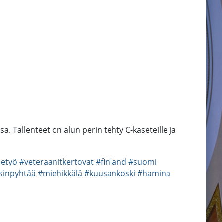
 Tallenteet on alun perin tehty C-kaseteille ja
netyö
#veteraanitkertovat
#finland
#suomi
sinpyhtää
#miehikkälä
#kuusankoski
#hamina