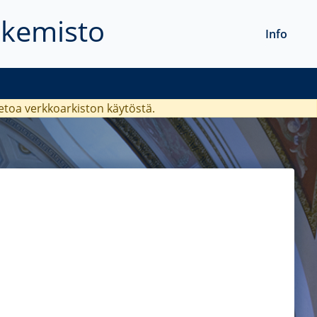
akemisto
Info
ietoa verkkoarkiston käytöstä.