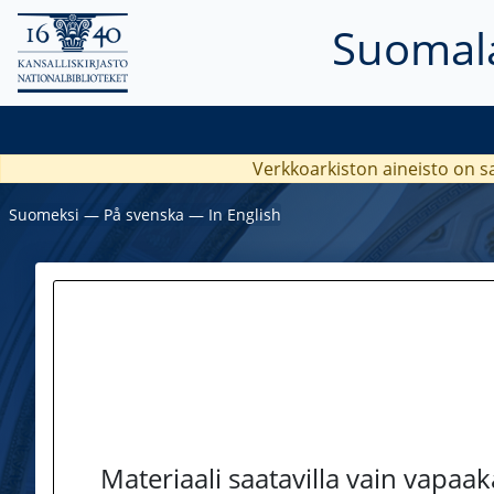
Suomala
Verkkoarkiston aineisto on s
Suomeksi
―
På svenska
―
In English
Materiaali saatavilla vain vapaa