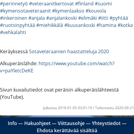
#perinnetyö
#veteraanitkertovat
#finland
#suomi
#kymensotaveteraanit
#kymenlaakso
#kouvola
#inkeroinen
#anjala
#anjalankoski
#elimäki
#iitti
#pyhtää
#ruotsinpyhtää
#miehikkälä
#kuusankoski
#hamina
#kotka
#vehkalahti
Keräyksessä
Sotaveteraanien haastatteluja 2020
Alkuperäislähde:
https://www.youtube.com/watch?
v=paYletcDeKE
Sivun kuvailutiedot ovat peräisin alkuperäislähteestä
(YouTube).
Julkaistu 2019-01-05 03:01:19 / Tallennettu 2020-09-21
Info
―
Hakuohjeet
―
Viittausohje
―
Yhteystiedot
―
Ehdota kerättävää sisältöä