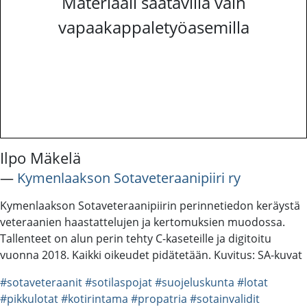
Materiaali saatavilla vain
vapaakappaletyöasemilla
Ilpo Mäkelä
―
Kymenlaakson Sotaveteraanipiiri ry
Kymenlaakson Sotaveteraanipiirin perinnetiedon keräystä
veteraanien haastattelujen ja kertomuksien muodossa.
Tallenteet on alun perin tehty C-kaseteille ja digitoitu
vuonna 2018. Kaikki oikeudet pidätetään. Kuvitus: SA-kuvat
#sotaveteraanit
#sotilaspojat
#suojeluskunta
#lotat
#pikkulotat
#kotirintama
#propatria
#sotainvalidit