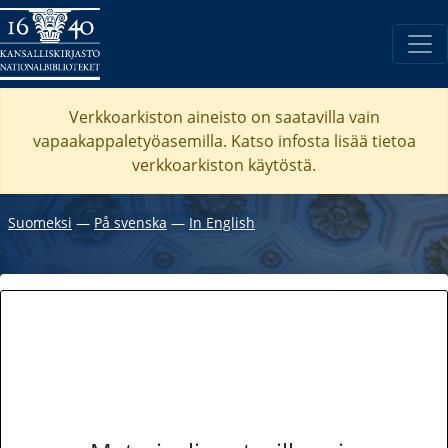
Verkkoarkiston aineisto on saatavilla vain
vapaakappaletyöasemilla. Katso
infosta
lisää tietoa
verkkoarkiston käytöstä.
Suomeksi
―
På svenska
―
In English