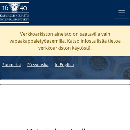
Verkkoarkiston aineisto on saatavilla vain
vapaakappaletyöasemilla. Katso
infosta
lisää tietoa
verkkoarkiston käytöstä.
Suomeksi
―
På svenska
―
In English