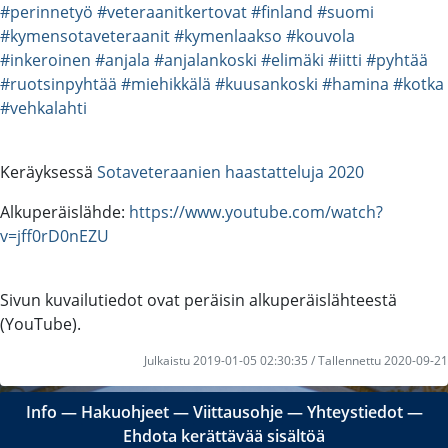
#perinnetyö
#veteraanitkertovat
#finland
#suomi
#kymensotaveteraanit
#kymenlaakso
#kouvola
#inkeroinen
#anjala
#anjalankoski
#elimäki
#iitti
#pyhtää
#ruotsinpyhtää
#miehikkälä
#kuusankoski
#hamina
#kotka
#vehkalahti
Keräyksessä
Sotaveteraanien haastatteluja 2020
Alkuperäislähde:
https://www.youtube.com/watch?
v=jff0rD0nEZU
Sivun kuvailutiedot ovat peräisin alkuperäislähteestä
(YouTube).
Julkaistu 2019-01-05 02:30:35 / Tallennettu 2020-09-21
Info
―
Hakuohjeet
―
Viittausohje
―
Yhteystiedot
―
Ehdota kerättävää sisältöä