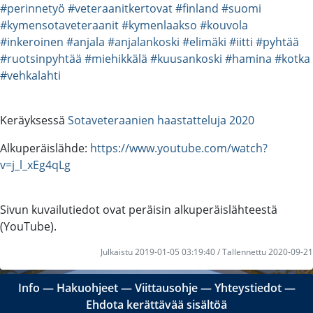
#perinnetyö
#veteraanitkertovat
#finland
#suomi
#kymensotaveteraanit
#kymenlaakso
#kouvola
#inkeroinen
#anjala
#anjalankoski
#elimäki
#iitti
#pyhtää
#ruotsinpyhtää
#miehikkälä
#kuusankoski
#hamina
#kotka
#vehkalahti
Keräyksessä
Sotaveteraanien haastatteluja 2020
Alkuperäislähde:
https://www.youtube.com/watch?
v=j_l_xEg4qLg
Sivun kuvailutiedot ovat peräisin alkuperäislähteestä
(YouTube).
Julkaistu 2019-01-05 03:19:40 / Tallennettu 2020-09-21
Info
―
Hakuohjeet
―
Viittausohje
―
Yhteystiedot
―
Ehdota kerättävää sisältöä