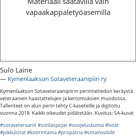
Materiaali saatavilla vain
vapaakappaletyöasemilla
Sulo Laine
―
Kymenlaakson Sotaveteraanipiiri ry
Kymenlaakson Sotaveteraanipiirin perinnetiedon keräystä
veteraanien haastattelujen ja kertomuksien muodossa.
Tallenteet on alun perin tehty C-kaseteille ja digitoitu
vuonna 2018. Kaikki oikeudet pidätetään. Kuvitus: SA-kuvat
#sotaveteraanit
#sotilaspojat
#suojeluskunta
#lotat
#pikkulotat
#kotirintama
#propatria
#sotainvalidit