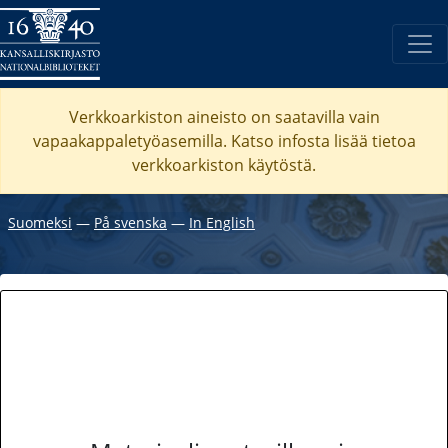
Verkkoarkiston aineisto on saatavilla vain
vapaakappaletyöasemilla. Katso
infosta
lisää tietoa
verkkoarkiston käytöstä.
Suomeksi
―
På svenska
―
In English