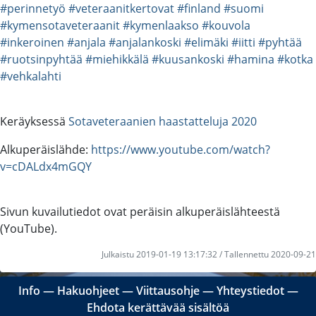
#perinnetyö
#veteraanitkertovat
#finland
#suomi
#kymensotaveteraanit
#kymenlaakso
#kouvola
#inkeroinen
#anjala
#anjalankoski
#elimäki
#iitti
#pyhtää
#ruotsinpyhtää
#miehikkälä
#kuusankoski
#hamina
#kotka
#vehkalahti
Keräyksessä
Sotaveteraanien haastatteluja 2020
Alkuperäislähde:
https://www.youtube.com/watch?
v=cDALdx4mGQY
Sivun kuvailutiedot ovat peräisin alkuperäislähteestä
(YouTube).
Julkaistu 2019-01-19 13:17:32 / Tallennettu 2020-09-21
Info
―
Hakuohjeet
―
Viittausohje
―
Yhteystiedot
―
Ehdota kerättävää sisältöä