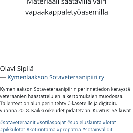
Materiaali saatavilla vain
vapaakappaletyöasemilla
Olavi Sipilä
―
Kymenlaakson Sotaveteraanipiiri ry
Kymenlaakson Sotaveteraanipiirin perinnetiedon keräystä
veteraanien haastattelujen ja kertomuksien muodossa.
Tallenteet on alun perin tehty C-kaseteille ja digitoitu
vuonna 2018. Kaikki oikeudet pidätetään. Kuvitus: SA-kuvat
#sotaveteraanit
#sotilaspojat
#suojeluskunta
#lotat
#pikkulotat
#kotirintama
#propatria
#sotainvalidit