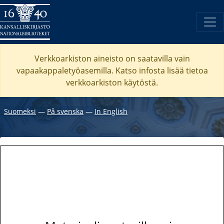
Verkkoarkiston aineisto on saatavilla vain
vapaakappaletyöasemilla. Katso
infosta
lisää tietoa
verkkoarkiston käytöstä.
Suomeksi
―
På svenska
―
In English