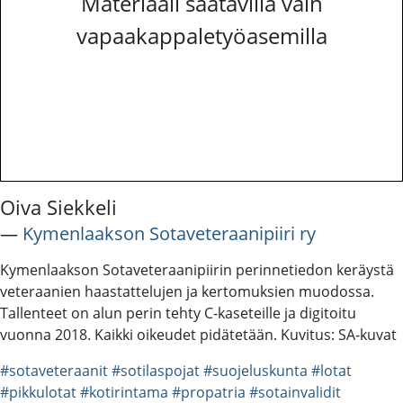
Materiaali saatavilla vain
vapaakappaletyöasemilla
Oiva Siekkeli
―
Kymenlaakson Sotaveteraanipiiri ry
Kymenlaakson Sotaveteraanipiirin perinnetiedon keräystä
veteraanien haastattelujen ja kertomuksien muodossa.
Tallenteet on alun perin tehty C-kaseteille ja digitoitu
vuonna 2018. Kaikki oikeudet pidätetään. Kuvitus: SA-kuvat
#sotaveteraanit
#sotilaspojat
#suojeluskunta
#lotat
#pikkulotat
#kotirintama
#propatria
#sotainvalidit