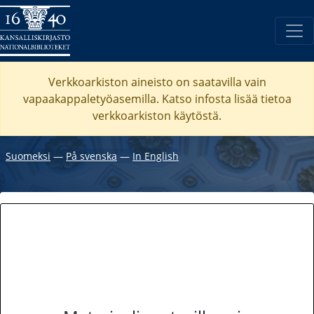
Verkkoarkiston aineisto on saatavilla vain
vapaakappaletyöasemilla. Katso
infosta
lisää tietoa
verkkoarkiston käytöstä.
Suomeksi
―
På svenska
―
In English