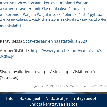
#perinnetyö
#veteraanitkertovat
#finland
#suomi
#kymensotaveteraanit
#kymenlaakso
#kouvola
#inkeroinen
#anjala
#anjalankoski
#elimäki
#iitti
#pyhtää
#ruotsinpyhtää
#miehikkälä
#kuusankoski
#hamina
#kotka
#vehkalahti
Keräyksessä
Sotaveteraanien haastatteluja 2020
Alkuperäislähde:
https://www.youtube.com/watch?v=bZs-
2OIGoJ4
Sivun kuvailutiedot ovat peräisin alkuperäislähteestä
(YouTube).
Julkaistu 2019-01-12 12:53:24 / Tallennettu 2020-09-21
Info
―
Hakuohjeet
―
Viittausohje
―
Yhteystiedot
―
Ehdota kerättävää sisältöä