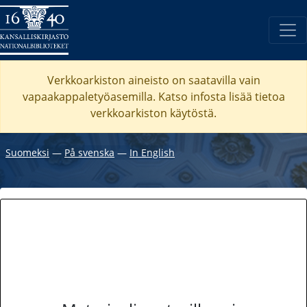
Verkkoarkiston aineisto on saatavilla vain
vapaakappaletyöasemilla. Katso
infosta
lisää tietoa
verkkoarkiston käytöstä.
Suomeksi
―
På svenska
―
In English