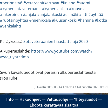
#perinnetyö
#veteraanitkertovat
#finland
#suomi
#kymensotaveteraanit
#kymenlaakso
#kouvola
#inkeroinen
#anjala
#anjalankoski
#elimäki
#iitti
#pyhtää
#ruotsinpyhtää
#miehikkälä
#kuusankoski
#hamina
#kotka
#vehkalahti
Keräyksessä
Sotaveteraanien haastatteluja 2020
Alkuperäislähde:
https://www.youtube.com/watch?
v=aa_uyhrcdmo
Sivun kuvailutiedot ovat peräisin alkuperäislähteestä
(YouTube).
Julkaistu 2019-03-14 12:18:54 / Tallennettu 2020-09-21
Info
―
Hakuohjeet
―
Viittausohje
―
Yhteystiedot
―
Ehdota kerättävää sisältöä