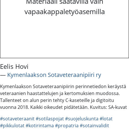
Materiaali saatavilla vain
vapaakappaletyöasemilla
Eelis Hovi
―
Kymenlaakson Sotaveteraanipiiri ry
Kymenlaakson Sotaveteraanipiirin perinnetiedon keräystä
veteraanien haastattelujen ja kertomuksien muodossa.
Tallenteet on alun perin tehty C-kaseteille ja digitoitu
vuonna 2018. Kaikki oikeudet pidätetään. Kuvitus: SA-kuvat
#sotaveteraanit
#sotilaspojat
#suojeluskunta
#lotat
#pikkulotat
#kotirintama
#propatria
#sotainvalidit