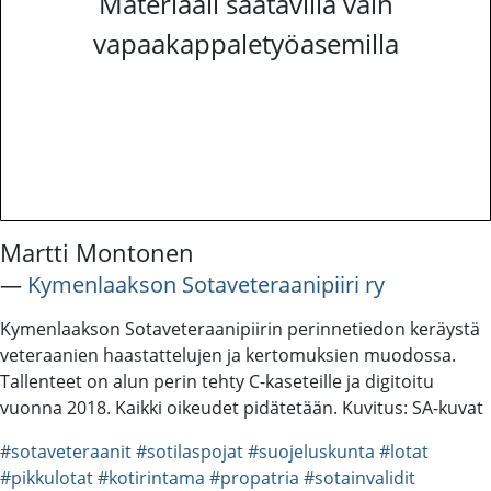
Materiaali saatavilla vain
vapaakappaletyöasemilla
Martti Montonen
―
Kymenlaakson Sotaveteraanipiiri ry
Kymenlaakson Sotaveteraanipiirin perinnetiedon keräystä
veteraanien haastattelujen ja kertomuksien muodossa.
Tallenteet on alun perin tehty C-kaseteille ja digitoitu
vuonna 2018. Kaikki oikeudet pidätetään. Kuvitus: SA-kuvat
#sotaveteraanit
#sotilaspojat
#suojeluskunta
#lotat
#pikkulotat
#kotirintama
#propatria
#sotainvalidit