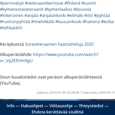
#perinnetyö
#veteraanitkertovat
#finland
#suomi
#kymensotaveteraanit
#kymenlaakso
#kouvola
#inkeroinen
#anjala
#anjalankoski
#elimäki
#iitti
#pyhtää
#ruotsinpyhtää
#miehikkälä
#kuusankoski
#hamina
#kotka
#vehkalahti
Keräyksessä
Sotaveteraanien haastatteluja 2020
Alkuperäislähde:
https://www.youtube.com/watch?
v=_VpZEEHm9gU
Sivun kuvailutiedot ovat peräisin alkuperäislähteestä
(YouTube).
Julkaistu 2019-01-05 02:28:48 / Tallennettu 2020-09-21
Info
―
Hakuohjeet
―
Viittausohje
―
Yhteystiedot
―
Ehdota kerättävää sisältöä