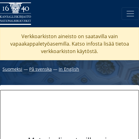
Verkkoarkiston aineisto on saatavilla vain
vapaakappaletyöasemilla. Katso
infosta
lisää tietoa
verkkoarkiston käytöstä.
Suomeksi
―
På svenska
―
In English