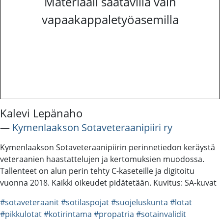
Materiaali saatavilla vain
vapaakappaletyöasemilla
Kalevi Lepänaho
―
Kymenlaakson Sotaveteraanipiiri ry
Kymenlaakson Sotaveteraanipiirin perinnetiedon keräystä
veteraanien haastattelujen ja kertomuksien muodossa.
Tallenteet on alun perin tehty C-kaseteille ja digitoitu
vuonna 2018. Kaikki oikeudet pidätetään. Kuvitus: SA-kuvat
#sotaveteraanit
#sotilaspojat
#suojeluskunta
#lotat
#pikkulotat
#kotirintama
#propatria
#sotainvalidit