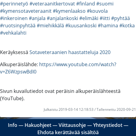
#perinnetyö
#veteraanitkertovat
#finland
#suomi
#kymensotaveteraanit
#kymenlaakso
#kouvola
#inkeroinen
#anjala
#anjalankoski
#elimäki
#iitti
#pyhtää
#ruotsinpyhtää
#miehikkälä
#kuusankoski
#hamina
#kotka
#vehkalahti
Keräyksessä
Sotaveteraanien haastatteluja 2020
Alkuperäislähde:
https://www.youtube.com/watch?
v=Z6WzpswBdI0
Sivun kuvailutiedot ovat peräisin alkuperäislähteestä
(YouTube).
Julkaistu 2019-03-14 12:18:53 / Tallennettu 2020-09-21
Info
―
Hakuohjeet
―
Viittausohje
―
Yhteystiedot
―
Ehdota kerättävää sisältöä