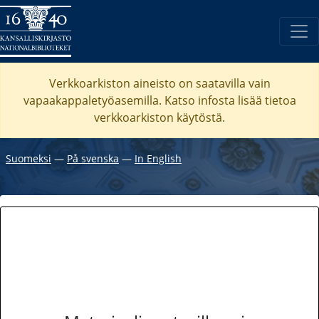
Verkkoarkiston aineisto on saatavilla vain
vapaakappaletyöasemilla. Katso
infosta
lisää tietoa
verkkoarkiston käytöstä.
Suomeksi
―
På svenska
―
In English