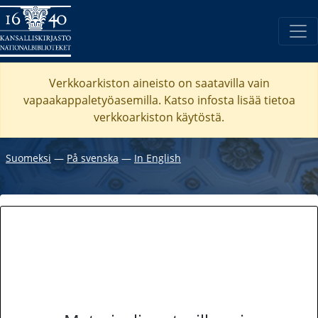
Verkkoarkiston aineisto on saatavilla vain
vapaakappaletyöasemilla. Katso
infosta
lisää tietoa
verkkoarkiston käytöstä.
Suomeksi
―
På svenska
―
In English