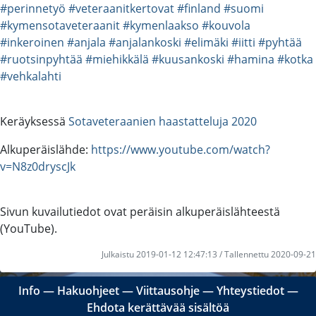
#perinnetyö
#veteraanitkertovat
#finland
#suomi
#kymensotaveteraanit
#kymenlaakso
#kouvola
#inkeroinen
#anjala
#anjalankoski
#elimäki
#iitti
#pyhtää
#ruotsinpyhtää
#miehikkälä
#kuusankoski
#hamina
#kotka
#vehkalahti
Keräyksessä
Sotaveteraanien haastatteluja 2020
Alkuperäislähde:
https://www.youtube.com/watch?
v=N8z0dryscJk
Sivun kuvailutiedot ovat peräisin alkuperäislähteestä
(YouTube).
Julkaistu 2019-01-12 12:47:13 / Tallennettu 2020-09-21
Info
―
Hakuohjeet
―
Viittausohje
―
Yhteystiedot
―
Ehdota kerättävää sisältöä