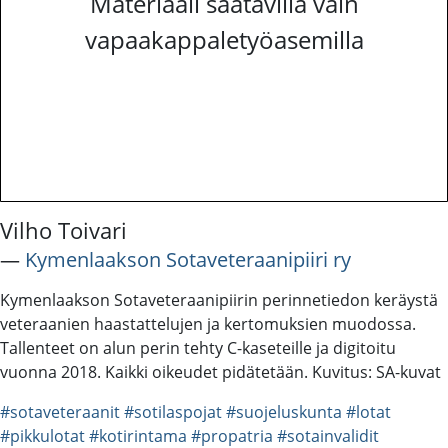
Materiaali saatavilla vain
vapaakappaletyöasemilla
Vilho Toivari
―
Kymenlaakson Sotaveteraanipiiri ry
Kymenlaakson Sotaveteraanipiirin perinnetiedon keräystä
veteraanien haastattelujen ja kertomuksien muodossa.
Tallenteet on alun perin tehty C-kaseteille ja digitoitu
vuonna 2018. Kaikki oikeudet pidätetään. Kuvitus: SA-kuvat
#sotaveteraanit
#sotilaspojat
#suojeluskunta
#lotat
#pikkulotat
#kotirintama
#propatria
#sotainvalidit