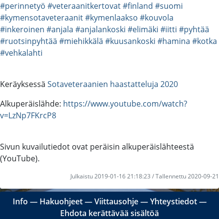
#perinnetyö
#veteraanitkertovat
#finland
#suomi
#kymensotaveteraanit
#kymenlaakso
#kouvola
#inkeroinen
#anjala
#anjalankoski
#elimäki
#iitti
#pyhtää
#ruotsinpyhtää
#miehikkälä
#kuusankoski
#hamina
#kotka
#vehkalahti
Keräyksessä
Sotaveteraanien haastatteluja 2020
Alkuperäislähde:
https://www.youtube.com/watch?
v=LzNp7FKrcP8
Sivun kuvailutiedot ovat peräisin alkuperäislähteestä
(YouTube).
Julkaistu 2019-01-16 21:18:23 / Tallennettu 2020-09-21
Info
―
Hakuohjeet
―
Viittausohje
―
Yhteystiedot
―
Ehdota kerättävää sisältöä