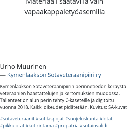
Materiaali saatavilla vain
vapaakappaletyöasemilla
Urho Muurinen
―
Kymenlaakson Sotaveteraanipiiri ry
Kymenlaakson Sotaveteraanipiirin perinnetiedon keräystä
veteraanien haastattelujen ja kertomuksien muodossa.
Tallenteet on alun perin tehty C-kaseteille ja digitoitu
vuonna 2018. Kaikki oikeudet pidätetään. Kuvitus: SA-kuvat
#sotaveteraanit
#sotilaspojat
#suojeluskunta
#lotat
#pikkulotat
#kotirintama
#propatria
#sotainvalidit