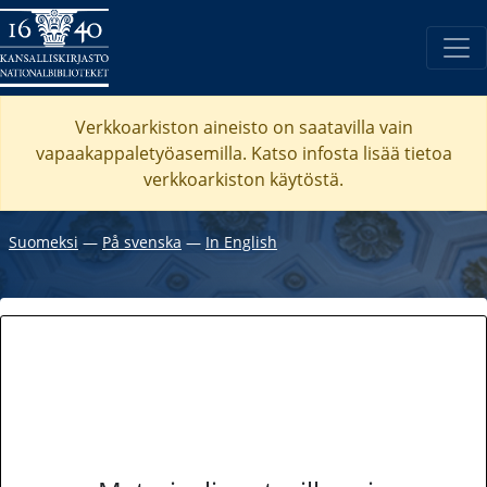
Verkkoarkiston aineisto on saatavilla vain
vapaakappaletyöasemilla. Katso
infosta
lisää tietoa
verkkoarkiston käytöstä.
Suomeksi
―
På svenska
―
In English