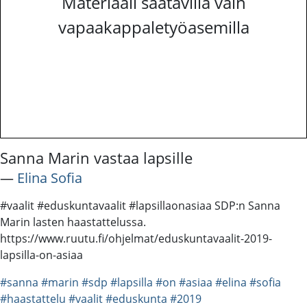
Materiaali saatavilla vain
vapaakappaletyöasemilla
Sanna Marin vastaa lapsille
―
Elina Sofia
#vaalit #eduskuntavaalit #lapsillaonasiaa SDP:n Sanna
Marin lasten haastattelussa.
https://www.ruutu.fi/ohjelmat/eduskuntavaalit-2019-
lapsilla-on-asiaa
#sanna
#marin
#sdp
#lapsilla
#on
#asiaa
#elina
#sofia
#haastattelu
#vaalit
#eduskunta
#2019