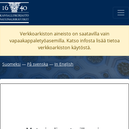
Verkkoarkiston aineisto on saatavilla vain
vapaakappaletyöasemilla. Katso
infosta
lisää tietoa
verkkoarkiston käytöstä.
Suomeksi
―
På svenska
―
In English