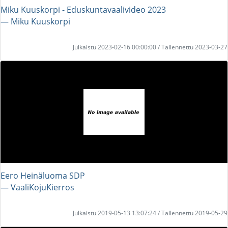
Miku Kuuskorpi - Eduskuntavaalivideo 2023
― Miku Kuuskorpi
Julkaistu 2023-02-16 00:00:00 / Tallennettu 2023-03-27
Eero Heinäluoma SDP
― VaaliKojuKierros
Julkaistu 2019-05-13 13:07:24 / Tallennettu 2019-05-29