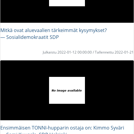
Mitkä ovat aluevaalien tärkeimmät kysymykset?
― Sosialidemokraatit SDP
Julkaistu 2022-01-12 00:00:00 / Tallennettu 2022-01-21
Ensimmäisen TONNI-hupparin ostaja on: Kimmo Syväri