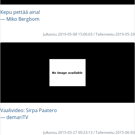
Kepu pettää aina!
― Miko Bergbom
Julkaistu 2019-05-08 15:06:03 / Tallennettu 2019-05-29
Vaalivideo: Sirpa Paatero
― demariTV
Julkaistu 2015-03-27 09:23:13 / Tallennettu 2015-06-03