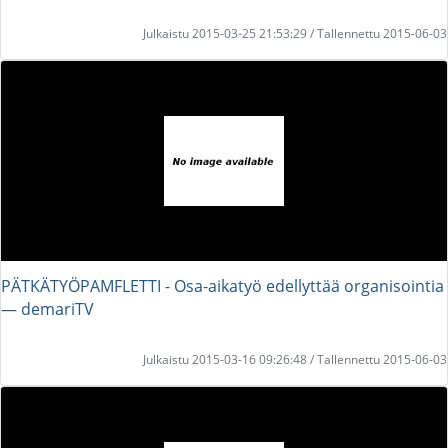
Julkaistu 2015-03-25 21:53:29 / Tallennettu 2015-06-03
PÄTKÄTYÖPAMFLETTI - Osa-aikatyö edellyttää organisointia
― demariTV
Julkaistu 2015-03-16 09:26:48 / Tallennettu 2015-06-03