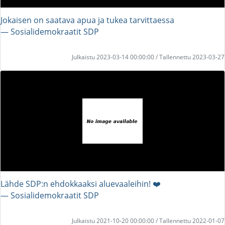
Jokaisen on saatava apua ja tukea tarvittaessa
― Sosialidemokraatit SDP
Julkaistu 2023-03-14 00:00:00 / Tallennettu 2023-03-27
Lähde SDP:n ehdokkaaksi aluevaaleihin! ❤️
― Sosialidemokraatit SDP
Julkaistu 2021-10-20 00:00:00 / Tallennettu 2022-01-07