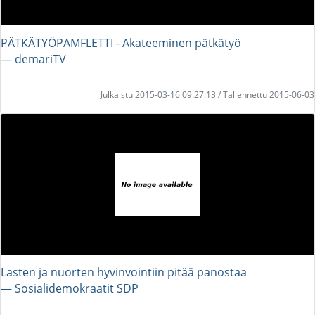
PÄTKÄTYÖPAMFLETTI - Akateeminen pätkätyö
― demariTV
Julkaistu 2015-03-16 09:27:13 / Tallennettu 2015-06-03
Lasten ja nuorten hyvinvointiin pitää panostaa
― Sosialidemokraatit SDP