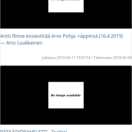
Antti Rinne ensiesittää Arvo Pohja -räppinsä (16.4.2019)
― Arto Luukkainen
Julkaistu 2019-04-17 10:07:54 / Tallennettu 2019-05-09
PÄTKÄTYÖPAMFLETTI - Traileri