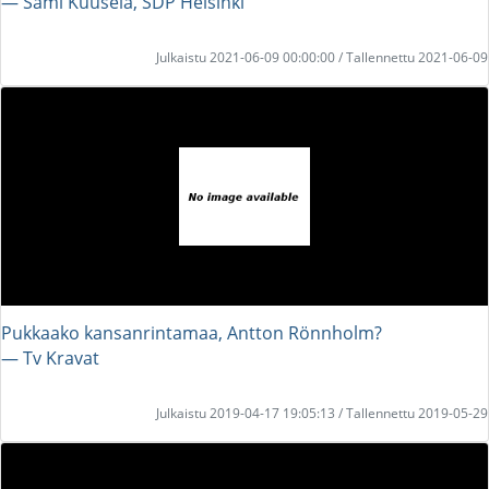
― Sami Kuusela, SDP Helsinki
Julkaistu 2021-06-09 00:00:00 / Tallennettu 2021-06-09
Pukkaako kansanrintamaa, Antton Rönnholm?
― Tv Kravat
Julkaistu 2019-04-17 19:05:13 / Tallennettu 2019-05-29