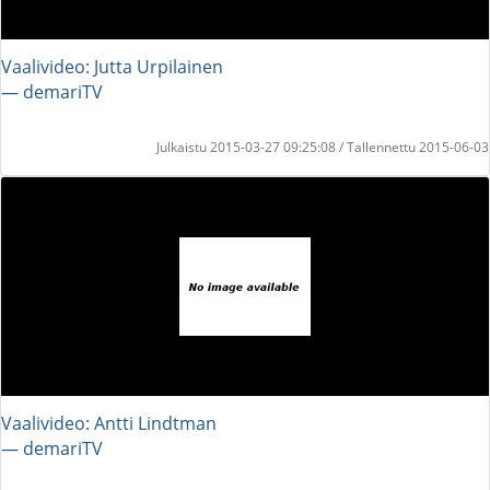
Vaalivideo: Jutta Urpilainen
― demariTV
Julkaistu 2015-03-27 09:25:08 / Tallennettu 2015-06-03
Vaalivideo: Antti Lindtman
― demariTV