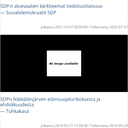
SDP:n aluevaalien kärkiteemat tiedotustilaisuus
― Sosialidemokraatit SDP
Julkaistu 2021-10-07 00:00:00 / Tallennettu 2022-01-07
SDPn Näkkälänjärven eläinsuojelurikoksesta ja
ehdokkuudesta
― Tuhkakasa
Julkaistu 2019-05-21 15:58:30 / Tallennettu 2019-05-29