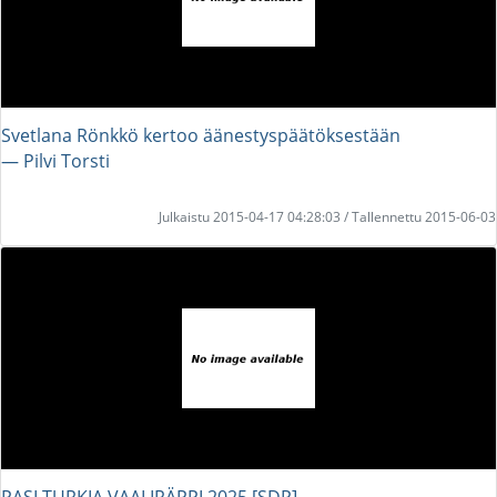
Svetlana Rönkkö kertoo äänestyspäätöksestään
― Pilvi Torsti
Julkaistu 2015-04-17 04:28:03 / Tallennettu 2015-06-03
PASI TURKIA VAALIRÄPPI 2025 [SDP]