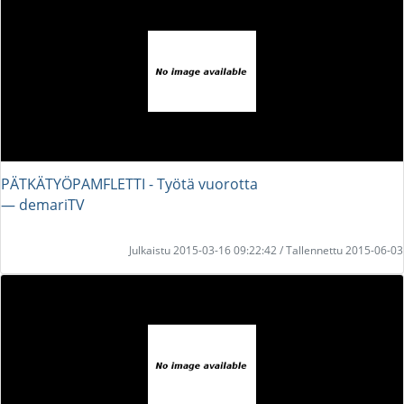
PÄTKÄTYÖPAMFLETTI - Työtä vuorotta
― demariTV
Julkaistu 2015-03-16 09:22:42 / Tallennettu 2015-06-03