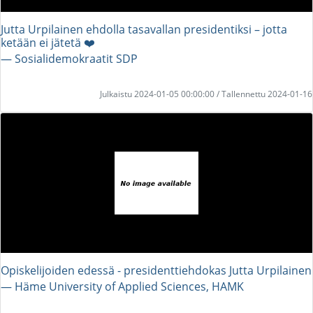
Jutta Urpilainen ehdolla tasavallan presidentiksi – jotta
ketään ei jätetä ❤️
― Sosialidemokraatit SDP
Julkaistu 2024-01-05 00:00:00 / Tallennettu 2024-01-16
Opiskelijoiden edessä - presidenttiehdokas Jutta Urpilainen
― Häme University of Applied Sciences, HAMK