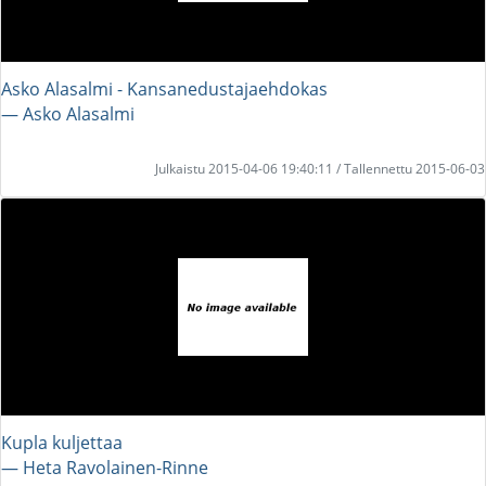
Asko Alasalmi - Kansanedustajaehdokas
― Asko Alasalmi
Julkaistu 2015-04-06 19:40:11 / Tallennettu 2015-06-03
Kupla kuljettaa
― Heta Ravolainen-Rinne