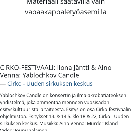
Materiaali saatavilla vain
vapaakappaletyöasemilla
CIRKO-FESTIVAALI: Ilona Jäntti & Aino
Venna: Yablochkov Candle
―
Cirko - Uuden sirkuksen keskus
Yablochkov Candle on konsertin ja ilma-akrobatiateoksen
yhdistelmä, joka ammentaa menneen vuosisadan
esityskulttuurista ja taiteesta. Esitys on osa Cirko-festivaalin
ohjelmistoa. Esitykset 13. & 14.5. klo 18 & 22, Cirko - Uuden
sirkuksen keskus. Musiikki: Aino Venna: Murder Island
Video: Jouni Ihalainen