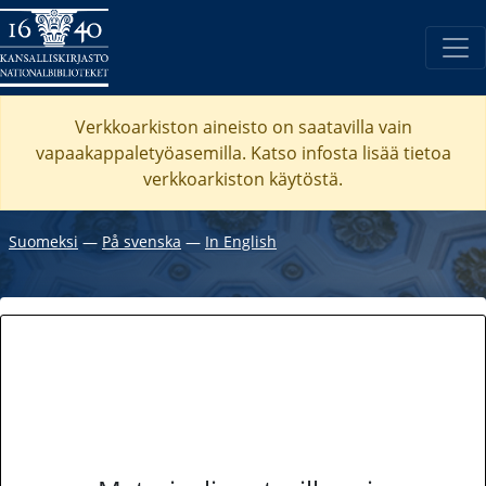
Verkkoarkiston aineisto on saatavilla vain
vapaakappaletyöasemilla. Katso
infosta
lisää tietoa
verkkoarkiston käytöstä.
Suomeksi
―
På svenska
―
In English