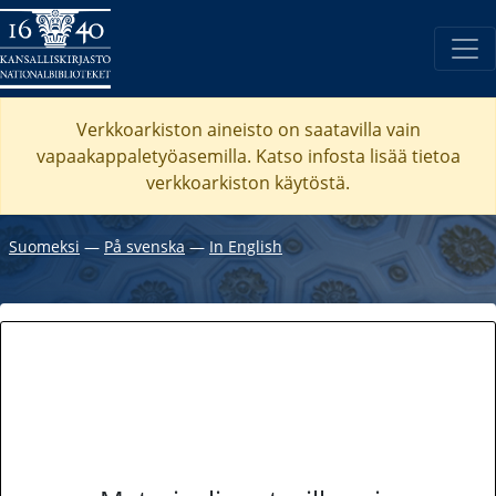
Verkkoarkiston aineisto on saatavilla vain
vapaakappaletyöasemilla. Katso
infosta
lisää tietoa
verkkoarkiston käytöstä.
Suomeksi
―
På svenska
―
In English