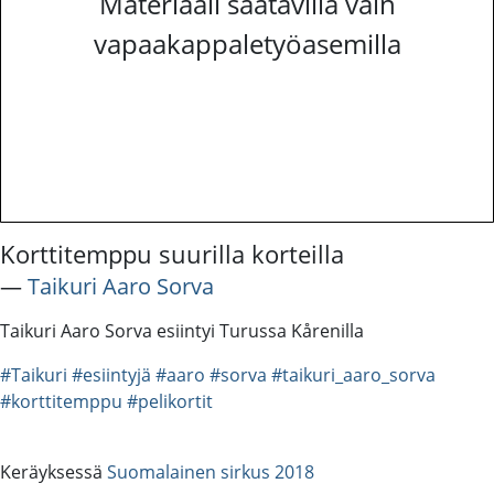
Materiaali saatavilla vain
vapaakappaletyöasemilla
Korttitemppu suurilla korteilla
―
Taikuri Aaro Sorva
Taikuri Aaro Sorva esiintyi Turussa Kårenilla
#Taikuri
#esiintyjä
#aaro
#sorva
#taikuri_aaro_sorva
#korttitemppu
#pelikortit
Keräyksessä
Suomalainen sirkus 2018