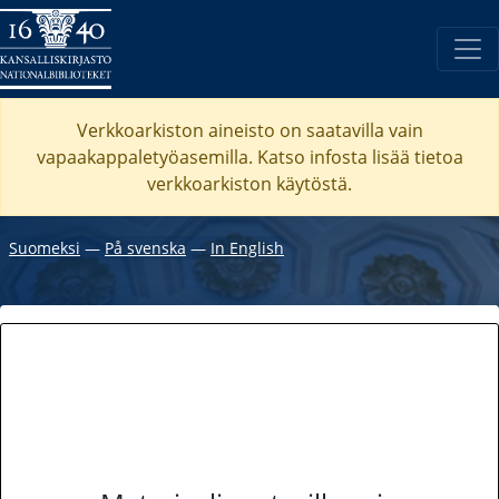
Verkkoarkiston aineisto on saatavilla vain
vapaakappaletyöasemilla. Katso
infosta
lisää tietoa
verkkoarkiston käytöstä.
Suomeksi
―
På svenska
―
In English