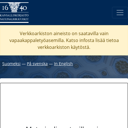
Verkkoarkiston aineisto on saatavilla vain
vapaakappaletyöasemilla. Katso
infosta
lisää tietoa
verkkoarkiston käytöstä.
Suomeksi
―
På svenska
―
In English