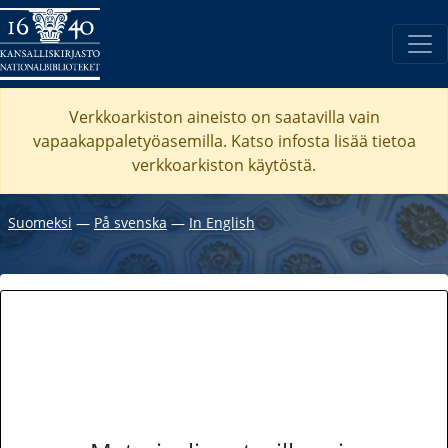
Verkkoarkiston aineisto on saatavilla vain
vapaakappaletyöasemilla. Katso
infosta
lisää tietoa
verkkoarkiston käytöstä.
Suomeksi
―
På svenska
―
In English