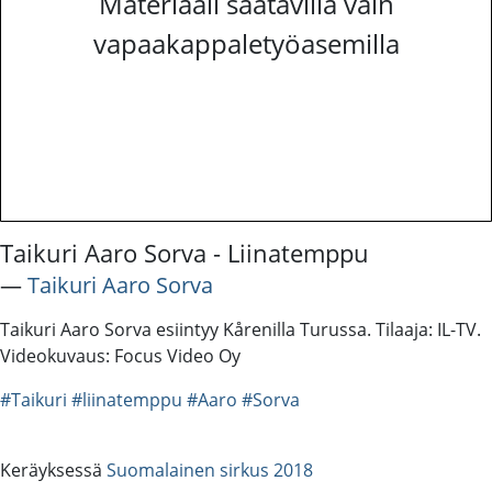
Materiaali saatavilla vain
vapaakappaletyöasemilla
Taikuri Aaro Sorva - Liinatemppu
―
Taikuri Aaro Sorva
Taikuri Aaro Sorva esiintyy Kårenilla Turussa. Tilaaja: IL-TV.
Videokuvaus: Focus Video Oy
#Taikuri
#liinatemppu
#Aaro
#Sorva
Keräyksessä
Suomalainen sirkus 2018