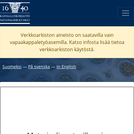
Verkkoarkiston aineisto on saatavilla vain
vapaakappaletyöasemilla. Katso
infosta
lisää tietoa
verkkoarkiston käytöstä.
Suomeksi
―
På svenska
―
In English