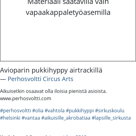
Materiaali saatavilla vain
vapaakappaletyöasemilla
Avioparin pukkihyppy airtrackillä
―
Perhosvoltti Circus Arts
Aikuisetkin osaavat olla iloisia pienistä asioista.
www.perhosvoltti.com
#perhosvoltti
#olia
#vahtola
#pukkihyppi
#sirkuskoulu
#helsinki
#vantaa
#aikuisille_akrobatiaa
#lapsille_sirkusta