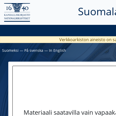
Suomala
Verkkoarkiston aineisto on s
Suomeksi
―
På svenska
―
In English
Materiaali saatavilla vain vapaa