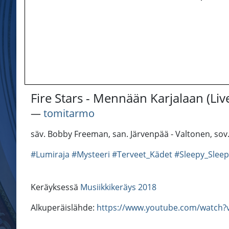
Fire Stars - Mennään Karjalaan (Liv
―
tomitarmo
säv. Bobby Freeman, san. Järvenpää - Valtonen, sov. F
#Lumiraja
#Mysteeri
#Terveet_Kädet
#Sleepy_Sleep
Keräyksessä
Musiikkikeräys 2018
Alkuperäislähde:
https://www.youtube.com/watch?