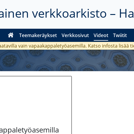
inen verkkoarkisto – H
Teemakeräykset
Verkkosivut
Videot
Twiitit
aatavilla vain vapaakappaletyöasemilla. Katso
infosta
lisää t
kappaletyöasemilla