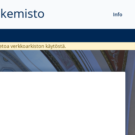
akemisto
Info
ietoa verkkoarkiston käytöstä.