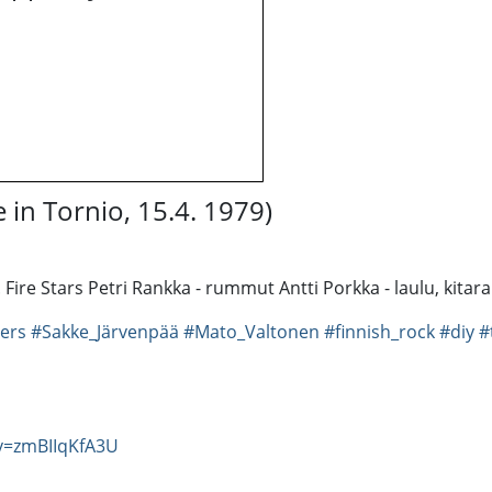
e in Tornio, 15.4. 1979)
ire Stars Petri Rankka - rummut Antti Porkka - laulu, kitara 
ers
#Sakke_Järvenpää
#Mato_Valtonen
#finnish_rock
#diy
#
v=zmBIIqKfA3U