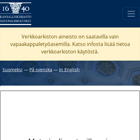
Verkkoarkiston aineisto on saatavilla vain
vapaakappaletyöasemilla. Katso
infosta
lisää tietoa
verkkoarkiston käytöstä.
Suomeksi
―
På svenska
―
In English