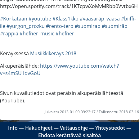
http://open.spotify.com/track/1KTcpwXoMvMRbb0Vvtbx6H
#Korkataan
#youtube
#Klass1kko
#vaasaräp_vaasa
#biiffi-
ile
#yurgon_prozku
#rento-tero
#suomirap
#suomiräp
#räppiä
#hefner_music
#hefner
Keräyksessä
Musiikkikeräys 2018
Alkuperäislähde:
https://www.youtube.com/watch?
v=s4mSU1qvGoU
Sivun kuvailutiedot ovat peräisin alkuperäislähteestä
(YouTube).
Julkaistu 2013-01-09 09:22:17 / Tallennettu 2018-03-16
Info
―
Hakuohjeet
―
Viittausohje
―
Yhteystiedot
―
Ehdota kerättävää sisältöä