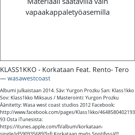
Materiaali saatavilla vain
vapaakappaletyöasemilla
KLASS1KKO - Korkataan Feat. Rento- Tero
―
wasawestcoast
Albumi julkaistaan 2014. Säv: Yurgon Prozku San: Klass1kko
Sov: Klass1kko Miksaus / Masterointi: Yurgon Prozku
Äänitetty: Wasa west coast studios 2012 Facebook:
http://www.facebook.com/pages/Klass1kko/4648580402193
93 Osta iTunesista:
https://itunes.apple.com/fi/album/korkataan-
single/id590935689?l=fi Korkataan myös Spotifyssä!!!