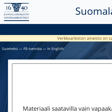
Suomala
Verkkoarkiston aineisto on s
Suomeksi
―
På svenska
―
In English
Materiaali saatavilla vain vapaa