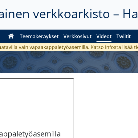
inen verkkoarkisto – H
Teemakeräykset
Verkkosivut
Videot
Twiitit
aatavilla vain vapaakappaletyöasemilla. Katso
infosta
lisää t
kappaletyöasemilla