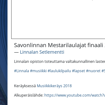
Savonlinnan Mestarilaulajat finaali
―
Linnalan Setlementti
Linnalan opiston toteuttama valtakunnallinen lasten
#Linnala
#musiikki
#laulukilpailu
#lapset
#nuoret
#
Keräyksessä
Musiikkikeräys 2018
Alkuperäislähde:
https://www.youtube.com/watch?