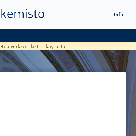
akemisto
Info
ietoa verkkoarkiston käytöstä.