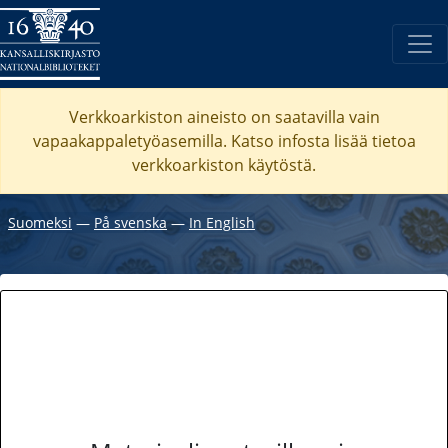
Verkkoarkiston aineisto on saatavilla vain
vapaakappaletyöasemilla. Katso
infosta
lisää tietoa
verkkoarkiston käytöstä.
Suomeksi
―
På svenska
―
In English