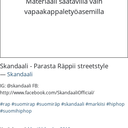
Materiaali saatavilla vain
vapaakappaletyöasemilla
Skandaali - Parasta Räppii streetstyle
―
Skandaali
IG: @skandaali FB:
http://www.facebook.com/SkandaaliOfficial/
#rap
#suomirap
#suomiräp
#skandaali
#markiisi
#hiphop
#suomihiphop