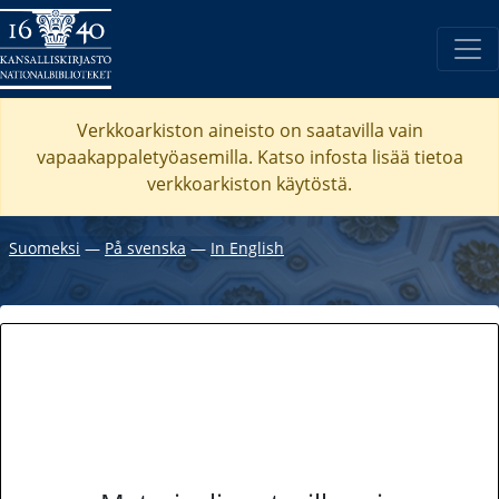
Verkkoarkiston aineisto on saatavilla vain
vapaakappaletyöasemilla. Katso
infosta
lisää tietoa
verkkoarkiston käytöstä.
Suomeksi
―
På svenska
―
In English