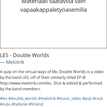
Materiaali saatavilla vain
vapaakappaletyöasemilla
LES - Double Worlds
―
Melotrik
A quip on the virtual ways of life, Double Worlds is a video
by the band LES, off of their similarly titled EP @
http://www.melotrik.com/les. Shot & edited & performed
by the band members.
#les
#double_worlds
#melotrik
#music_video
#pop
#rock
#oulu
#helsinki
#finland