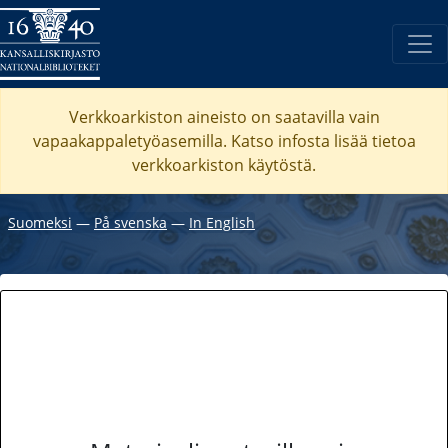
Verkkoarkiston aineisto on saatavilla vain
vapaakappaletyöasemilla. Katso
infosta
lisää tietoa
verkkoarkiston käytöstä.
Suomeksi
―
På svenska
―
In English