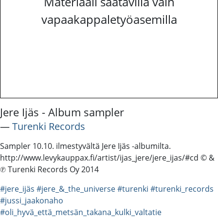
Materiaali saatavilla vain
vapaakappaletyöasemilla
Jere Ijäs - Album sampler
―
Turenki Records
Sampler 10.10. ilmestyvältä Jere Ijäs -albumilta.
http://www.levykauppax.fi/artist/ijas_jere/jere_ijas/#cd © &
℗ Turenki Records Oy 2014
#jere_ijäs
#jere_&_the_universe
#turenki
#turenki_records
#jussi_jaakonaho
#oli_hyvä_että_metsän_takana_kulki_valtatie