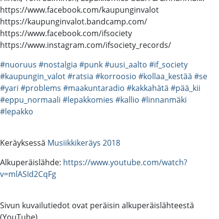
https://www.facebook.com/kaupunginvalot
https://kaupunginvalot.bandcamp.com/
https://www.facebook.com/ifsociety
https://www.instagram.com/ifsociety_records/
#nuoruus
#nostalgia
#punk
#uusi_aalto
#if_society
#kaupungin_valot
#ratsia
#korroosio
#kollaa_kestää
#se
#yari
#problems
#maakuntaradio
#kakkahätä
#pää_kii
#eppu_normaali
#lepakkomies
#kallio
#linnanmäki
#lepakko
Keräyksessä
Musiikkikeräys 2018
Alkuperäislähde:
https://www.youtube.com/watch?
v=mlASId2CqFg
Sivun kuvailutiedot ovat peräisin alkuperäislähteestä
(YouTube).