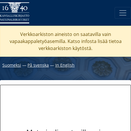
Verkkoarkiston aineisto on saatavilla vain
vapaakappaletyöasemilla. Katso
infosta
lisää tietoa
verkkoarkiston käytöstä.
Suomeksi
―
På svenska
―
In English