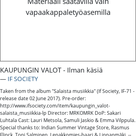
Materiaali saatavilla vain
vapaakappaletyöasemilla
KAUPUNGIN VALOT - Ilman käsiä
―
IF SOCIETY
Taken from the album "Salaista musiikkia" (If Society, IF-71 -
release date 02 June 2017). Pre-order:
http://www.ifsociety.com/item/kaupungin_valot-
salaista_musiikkia-lp Director: MRKOMRK DoP: Sakari
Luhtala Cast: Lauri Metsola, Samuli Jaskio & Emma Vilppula.
Special thanks to: Indian Summer Vintage Store, Rasmus
Flinck, Toni Salminen, Lepakkomies-baari & Linnanmäki. --