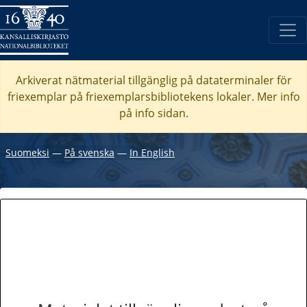
Arkiverat nätmaterial tillgänglig på dataterminaler för
friexemplar på friexemplarsbibliotekens lokaler. Mer info
på info sidan.
Suomeksi
―
På svenska
―
In English