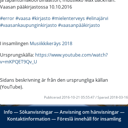
Vaasan pääkirjastossa 10.10.2016
#error
#vaasa
#kirjasto
#mielenterveys
#elinajärvi
#vaasankaupunginkirjasto
#vaasanpääkirjasto
I insamlingen
Musiikkikeräys 2018
Ursprungskälla:
https://www.youtube.com/watch?
v=mKPQET9Qv_U
Sidans beskrivning är från den ursprungliga källan
(YouTube).
Publicerad 2016-10-21 05:55:47 / Sparad 2018-03-16
Info
―
Sökanvisningar
―
Anvisning om hänvisningar
―
Kontaktinformation
―
Föreslå innehåll för insamling