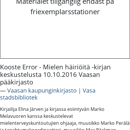
Materialet tillgänglig endast på
friexemplarsstationer
Kooste Error - Mielen häiriöitä -kirjan
keskustelusta 10.10.2016 Vaasan
pääkirjasto
―
Vaasan kaupunginkirjasto | Vasa
stadsbibliotek
Kirjailija Elina Järven ja kirjassa esiintyvän Marko
Melavuoren kanssa keskustelevat
mielenterveyskuntoutujien ohjaaja, muusikko Marko Perälä
ja tapahtumakoordinaattori, muusikko Max Bäckman.