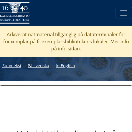
Arkiverat nätmaterial tillgänglig på dataterminaler för
friexemplar på friexemplarsbibliotekens lokaler. Mer info
på info sidan.
Suomeksi
―
På svenska
―
In English