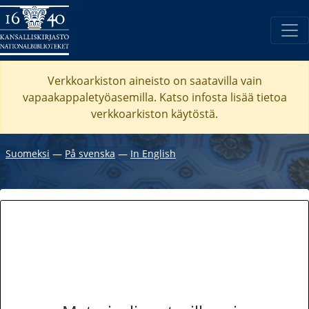
Verkkoarkiston aineisto on saatavilla vain
vapaakappaletyöasemilla. Katso
infosta
lisää tietoa
verkkoarkiston käytöstä.
Suomeksi
―
På svenska
―
In English