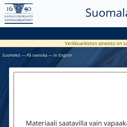
Suomala
Verkkoarkiston aineisto on s
Suomeksi
―
På svenska
―
In English
Materiaali saatavilla vain vapaa