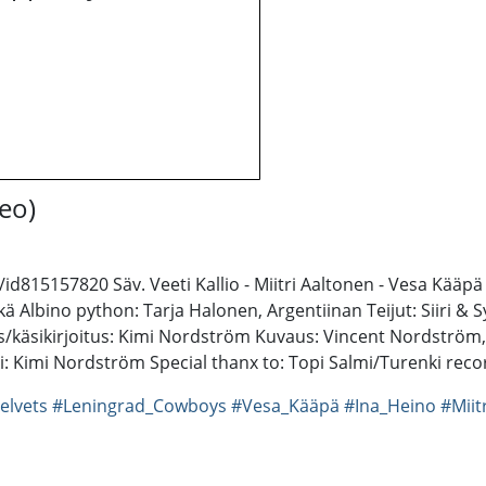
deo)
id815157820 Säv. Veeti Kallio - Miitri Aaltonen - Vesa Kääpä
ä Albino python: Tarja Halonen, Argentiinan Teijut: Siiri & S
aus/käsikirjoitus: Kimi Nordström Kuvaus: Vincent Nordströ
i: Kimi Nordström Special thanx to: Topi Salmi/Turenki re
elvets
#Leningrad_Cowboys
#Vesa_Kääpä
#Ina_Heino
#Miit