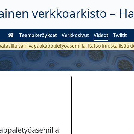
inen verkkoarkisto – H
Teemakeräykset
Verkkosivut
Videot
Twiitit
aatavilla vain vapaakappaletyöasemilla. Katso
infosta
lisää t
kappaletyöasemilla