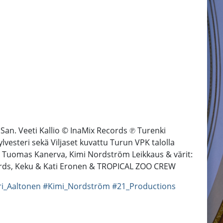
 San. Veeti Kallio © InaMix Records ℗ Turenki
ylvesteri sekä Viljaset kuvattu Turun VPK talolla
m, Tuomas Kanerva, Kimi Nordström Leikkaus & värit:
cords, Keku & Kati Eronen & TROPICAL ZOO CREW
ri_Aaltonen
#Kimi_Nordström
#21_Productions