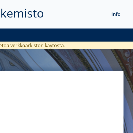
akemisto
Info
ietoa verkkoarkiston käytöstä.