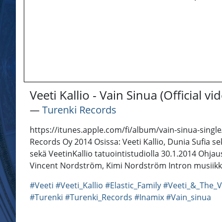
Veeti Kallio - Vain Sinua (Official vi
―
Turenki Records
https://itunes.apple.com/fi/album/vain-sinua-single/
Records Oy 2014 Osissa: Veeti Kallio, Dunia Sufia sek
sekä VeetinKallio tatuointistudiolla 30.1.2014 Ohj
Vincent Nordström, Kimi Nordström Intron musiikk
#Veeti
#Veeti_Kallio
#Elastic_Family
#Veeti_&_The_V
#Turenki
#Turenki_Records
#Inamix
#Vain_sinua