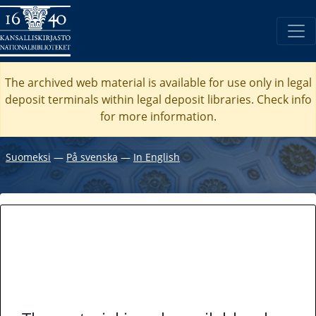
The archived web material is available for use only in legal
deposit terminals within legal deposit libraries. Check
info
for more information.
Suomeksi
―
På svenska
―
In English