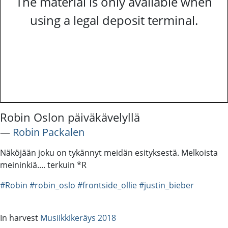
The material is only available when
using a legal deposit terminal.
Robin Oslon päiväkävelyllä
―
Robin Packalen
Näköjään joku on tykännyt meidän esityksestä. Melkoista
meininkiä.... terkuin *R
#Robin
#robin_oslo
#frontside_ollie
#justin_bieber
In harvest
Musiikkikeräys 2018