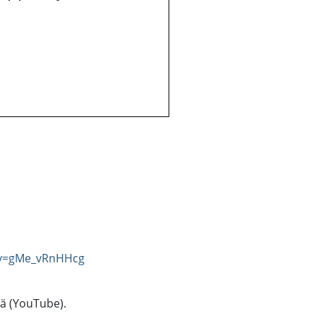
?v=gMe_vRnHHcg
tä (YouTube).