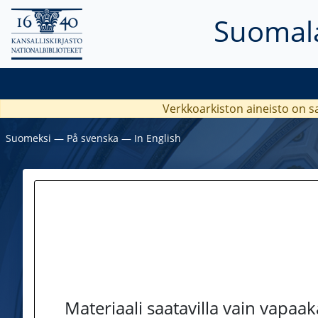
Suomala
Verkkoarkiston aineisto on s
Suomeksi
―
På svenska
―
In English
Materiaali saatavilla vain vapaa