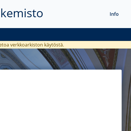
akemisto
Info
ietoa verkkoarkiston käytöstä.