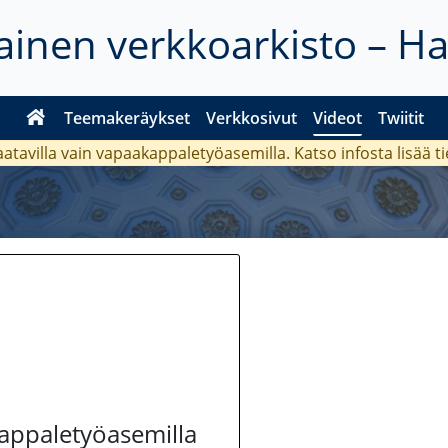
inen verkkoarkisto – H
Teemakeräykset
Verkkosivut
Videot
Twiitit
aatavilla vain vapaakappaletyöasemilla. Katso
infosta
lisää t
kappaletyöasemilla