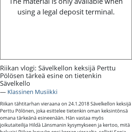
The material is only available when
using a legal deposit terminal.
Riikan vlogi: Sävelkellon keksijä Perttu
Pölösen tärkeä esine on tietenkin
Sävelkello
―
Klassinen Musiikki
Riikan tähtitarhan vieraana on 24.1.2018 Sävelkellon keksijä
Perttu Pölönen, joka esittelee tietenkin oman keksintönsä
omana tärkeänä esineenään. Hän vastaa myös
joikutaiteilija Hildà Länsmanin kysymykseen ja kertoo, mitä
haluaisi Riikan kysyvän ensi kerran vieraalta, sellisti Senja