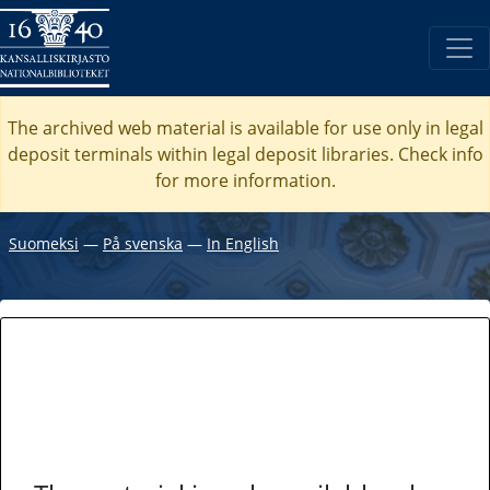
The archived web material is available for use only in legal
deposit terminals within legal deposit libraries. Check
info
for more information.
Suomeksi
―
På svenska
―
In English