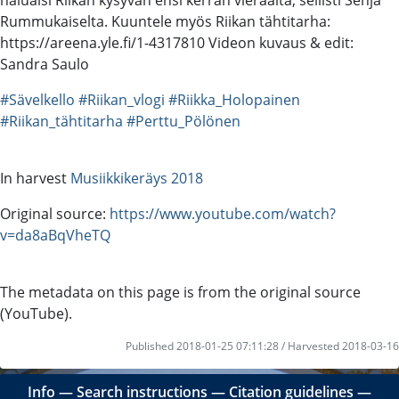
Rummukaiselta. Kuuntele myös Riikan tähtitarha:
https://areena.yle.fi/1-4317810 Videon kuvaus & edit:
Sandra Saulo
#Sävelkello
#Riikan_vlogi
#Riikka_Holopainen
#Riikan_tähtitarha
#Perttu_Pölönen
In harvest
Musiikkikeräys 2018
Original source:
https://www.youtube.com/watch?
v=da8aBqVheTQ
The metadata on this page is from the original source
(YouTube).
Published 2018-01-25 07:11:28 / Harvested 2018-03-16
Info
―
Search instructions
―
Citation guidelines
―