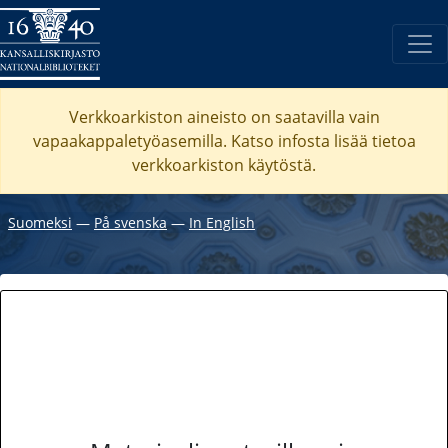
Verkkoarkiston aineisto on saatavilla vain
vapaakappaletyöasemilla. Katso
infosta
lisää tietoa
verkkoarkiston käytöstä.
Suomeksi
―
På svenska
―
In English