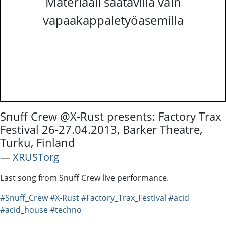
Materiaali saatavilla vain
vapaakappaletyöasemilla
Snuff Crew @X-Rust presents: Factory Trax
Festival 26-27.04.2013, Barker Theatre,
Turku, Finland
―
XRUSTorg
Last song from Snuff Crew live performance.
#Snuff_Crew
#X-Rust
#Factory_Trax_Festival
#acid
#acid_house
#techno