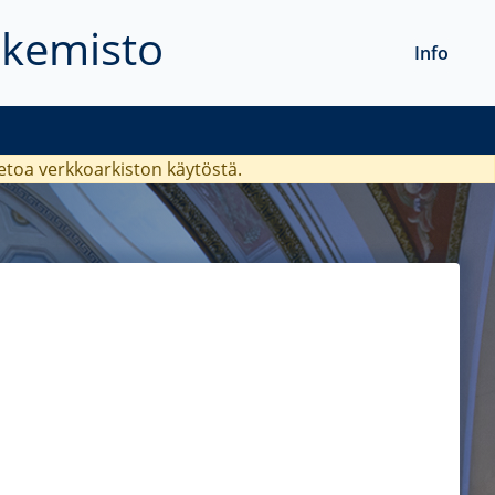
akemisto
Info
ietoa verkkoarkiston käytöstä.