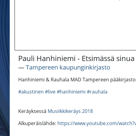
Pauli Hanhiniemi - Etsimässä sinua 
―
Tampereen kaupunginkirjasto
Hanhiniemi & Rauhala MAD Tampereen pääkirjasto M
#akustinen
#live
#hanhiniemi
#rauhala
Keräyksessä
Musiikkikeräys 2018
Alkuperäislähde:
https://www.youtube.com/watch?