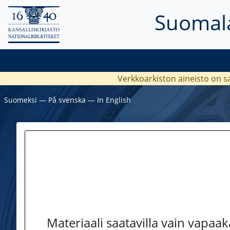
Suomala
Verkkoarkiston aineisto on s
Suomeksi
―
På svenska
―
In English
Materiaali saatavilla vain vapaa