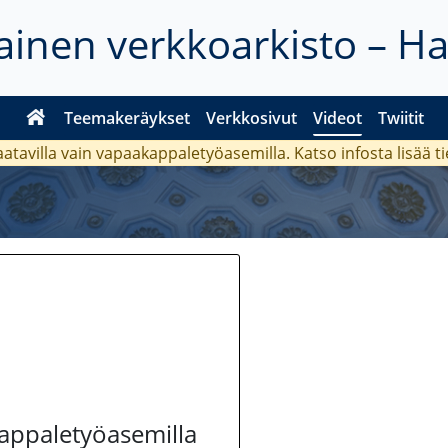
inen verkkoarkisto – H
Teemakeräykset
Verkkosivut
Videot
Twiitit
aatavilla vain vapaakappaletyöasemilla. Katso
infosta
lisää t
kappaletyöasemilla