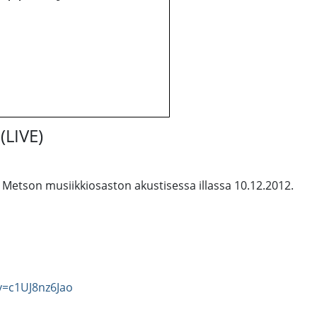
(LIVE)
etson musiikkiosaston akustisessa illassa 10.12.2012.
v=c1UJ8nz6Jao