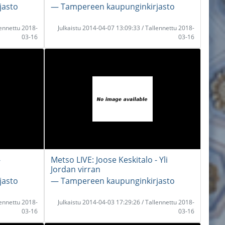
jasto
― Tampereen kaupunginkirjasto
lennettu 2018-
Julkaistu 2014-04-07 13:09:33 / Tallennettu 2018-
03-16
03-16
-
Metso LIVE: Joose Keskitalo - Yli
Jordan virran
jasto
― Tampereen kaupunginkirjasto
lennettu 2018-
Julkaistu 2014-04-03 17:29:26 / Tallennettu 2018-
03-16
03-16