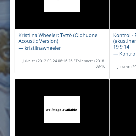
Kristiina Wheeler: Tyttö (Olohuone
Kontrol - 
Acoustic Version)
(akustine
19 9 14
― kristiinawheeler
― Kontro
Julkaistu 2012-03-24 08:16:26 / Tallennettu 2018-
03-16
Julkaistu 