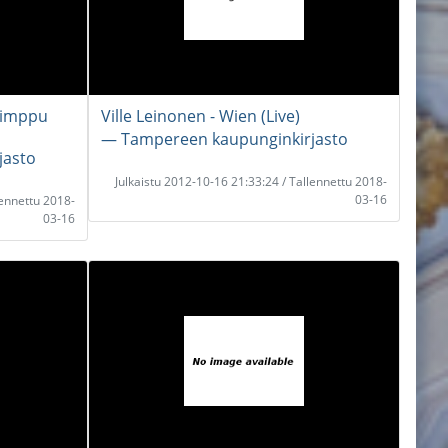
okimppu
Ville Leinonen - Wien (Live)
― Tampereen kaupunginkirjasto
jasto
Julkaistu 2012-10-16 21:33:24 / Tallennettu 2018-
03-16
lennettu 2018-
03-16