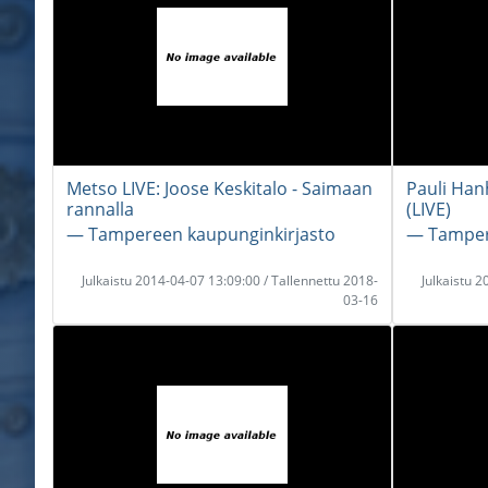
Metso LIVE: Joose Keskitalo - Saimaan
Pauli Hanh
rannalla
(LIVE)
― Tampereen kaupunginkirjasto
― Tamper
Julkaistu 2014-04-07 13:09:00 / Tallennettu 2018-
Julkaistu 
03-16