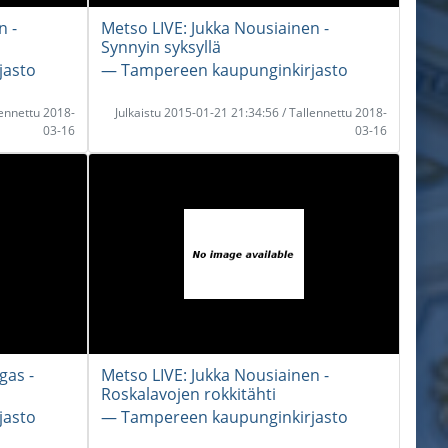
n -
Metso LIVE: Jukka Nousiainen -
Synnyin syksyllä
jasto
― Tampereen kaupunginkirjasto
lennettu 2018-
Julkaistu 2015-01-21 21:34:56 / Tallennettu 2018-
03-16
03-16
gas -
Metso LIVE: Jukka Nousiainen -
Roskalavojen rokkitähti
jasto
― Tampereen kaupunginkirjasto