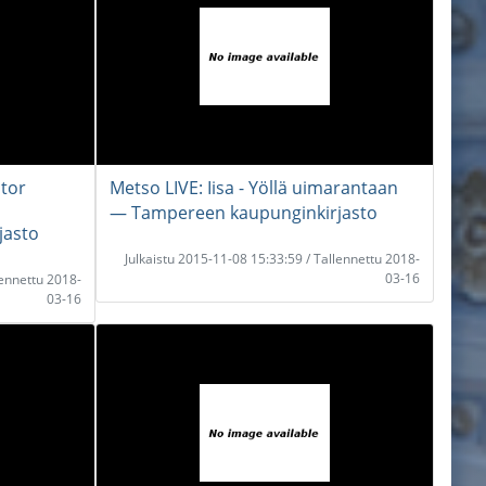
ator
Metso LIVE: Iisa - Yöllä uimarantaan
― Tampereen kaupunginkirjasto
jasto
Julkaistu 2015-11-08 15:33:59 / Tallennettu 2018-
03-16
lennettu 2018-
03-16