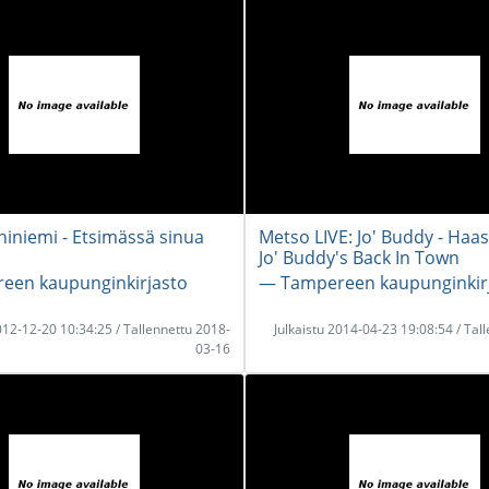
hiniemi - Etsimässä sinua
Metso LIVE: Jo' Buddy - Haas
Jo' Buddy's Back In Town
een kaupunginkirjasto
― Tampereen kaupunginkir
2012-12-20 10:34:25 / Tallennettu 2018-
Julkaistu 2014-04-23 19:08:54 / Tal
03-16