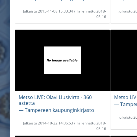
Julkaistu 2015-11-08 15:33:34 / Tallennettu 2018-
Julkaistu 
03-16
Metso LIVE: Olavi Uusivirta - 360
Metso LIVE
astetta
― Tamper
― Tampereen kaupunginkirjasto
Julkaistu 
Julkaistu 2014-10-22 14:06:53 / Tallennettu 2018-
03-16