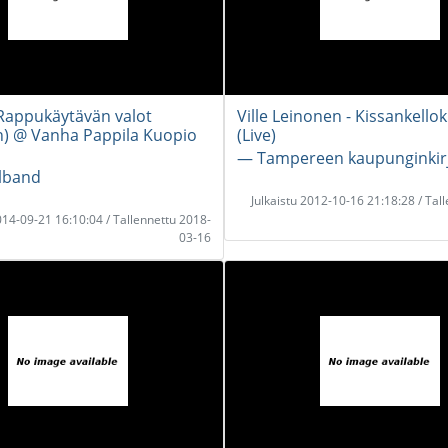
Rappukäytävän valot
Ville Leinonen - Kissankell
n) @ Vanha Pappila Kuopio
(Live)
― Tampereen kaupunginkir
lband
Julkaistu 2012-10-16 21:18:28 / Tal
2014-09-21 16:10:04 / Tallennettu 2018-
03-16