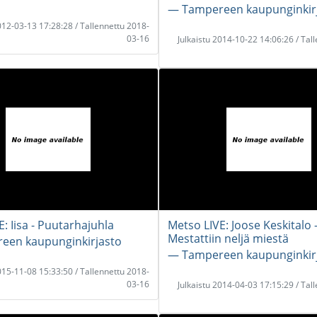
― Tampereen kaupunginkir
2012-03-13 17:28:28 / Tallennettu 2018-
03-16
Julkaistu 2014-10-22 14:06:26 / Tal
: Iisa - Puutarhajuhla
Metso LIVE: Joose Keskitalo 
Mestattiin neljä miestä
een kaupunginkirjasto
― Tampereen kaupunginkir
2015-11-08 15:33:50 / Tallennettu 2018-
03-16
Julkaistu 2014-04-03 17:15:29 / Tal