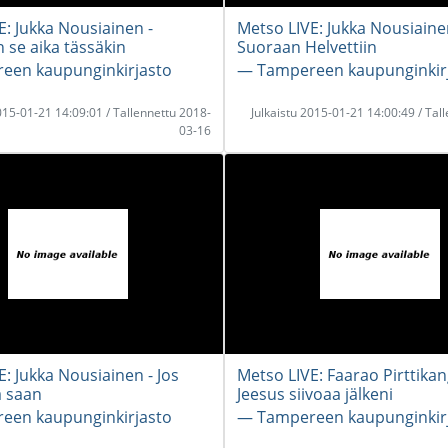
E: Jukka Nousiainen -
Metso LIVE: Jukka Nousiaine
se aika tässäkin
Suoraan Helvettiin
een kaupunginkirjasto
― Tampereen kaupunginkir
2015-01-21 14:09:01 / Tallennettu 2018-
Julkaistu 2015-01-21 14:00:49 / Tal
03-16
: Jukka Nousiainen - Jos
Metso LIVE: Faarao Pirttikan
a saan
Jeesus siivoaa jälkeni
een kaupunginkirjasto
― Tampereen kaupunginkir