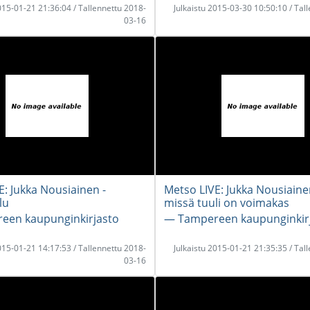
2015-01-21 21:36:04 / Tallennettu 2018-
Julkaistu 2015-03-30 10:50:10 / Tal
03-16
E: Jukka Nousiainen -
Metso LIVE: Jukka Nousiaine
lu
missä tuuli on voimakas
een kaupunginkirjasto
― Tampereen kaupunginkir
2015-01-21 14:17:53 / Tallennettu 2018-
Julkaistu 2015-01-21 21:35:35 / Tal
03-16