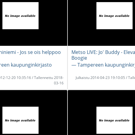
iniemi - Jos se ois helppoo
Metso LIVE: Jo' Buddy - Elev
Boogie
een kaupunginkirjasto
― Tampereen kaupunginkir
2012-12-20 10:35:16 / Tallennettu 2018-
Julkaistu 2014-04-23 19:10:05 / Tal
03-16