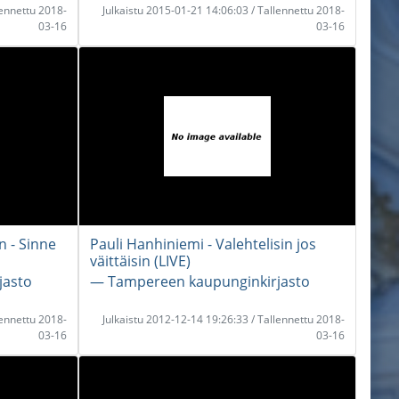
lennettu 2018-
Julkaistu 2015-01-21 14:06:03 / Tallennettu 2018-
03-16
03-16
n - Sinne
Pauli Hanhiniemi - Valehtelisin jos
väittäisin (LIVE)
jasto
― Tampereen kaupunginkirjasto
lennettu 2018-
Julkaistu 2012-12-14 19:26:33 / Tallennettu 2018-
03-16
03-16