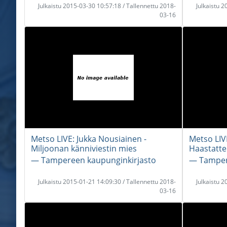
Julkaistu 2015-03-30 10:57:18 / Tallennettu 2018-
Julkaistu 
03-16
Metso LIVE: Jukka Nousiainen -
Metso LIV
Miljoonan känniviestin mies
Haastatte
― Tampereen kaupunginkirjasto
― Tamper
Julkaistu 2015-01-21 14:09:30 / Tallennettu 2018-
Julkaistu 
03-16