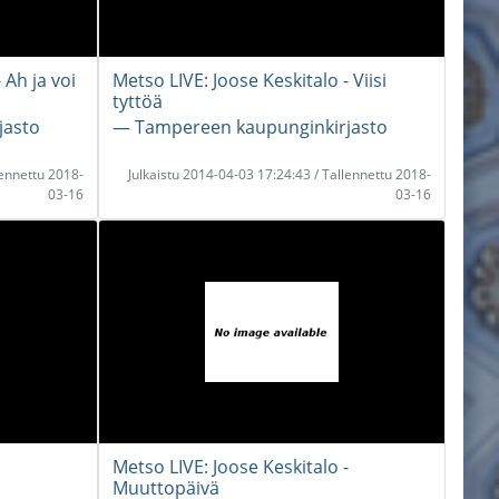
 Ah ja voi
Metso LIVE: Joose Keskitalo - Viisi
tyttöä
jasto
― Tampereen kaupunginkirjasto
lennettu 2018-
Julkaistu 2014-04-03 17:24:43 / Tallennettu 2018-
03-16
03-16
Metso LIVE: Joose Keskitalo -
Muuttopäivä