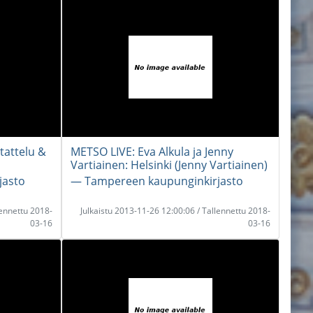
tattelu &
METSO LIVE: Eva Alkula ja Jenny
Vartiainen: Helsinki (Jenny Vartiainen)
jasto
― Tampereen kaupunginkirjasto
lennettu 2018-
Julkaistu 2013-11-26 12:00:06 / Tallennettu 2018-
03-16
03-16