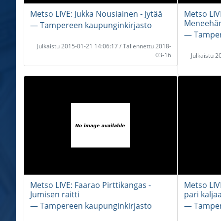
Metso LIVE: Jukka Nousiainen - Jytää
Metso LIV
Meneehän 
― Tampereen kaupunginkirjasto
― Tamper
Julkaistu 2015-01-21 14:06:17 / Tallennettu 2018-
03-16
Julkaistu 
Metso LIVE: Faarao Pirttikangas -
Metso LIVE
Jumisen raitti
pari kalja
― Tampereen kaupunginkirjasto
― Tamper