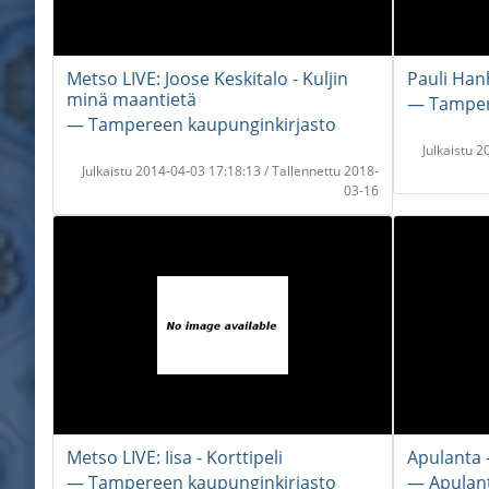
Metso LIVE: Joose Keskitalo - Kuljin
Pauli Hanh
minä maantietä
― Tamper
― Tampereen kaupunginkirjasto
Julkaistu 
Julkaistu 2014-04-03 17:18:13 / Tallennettu 2018-
03-16
Metso LIVE: Iisa - Korttipeli
Apulanta -
― Tampereen kaupunginkirjasto
― Apulant