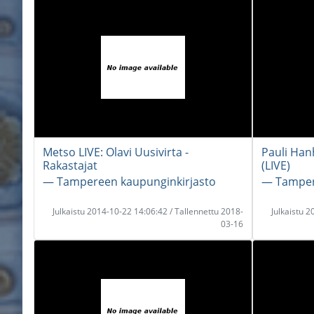
Metso LIVE: Olavi Uusivirta -
Pauli Han
Rakastajat
(LIVE)
― Tampereen kaupunginkirjasto
― Tamper
Julkaistu 2014-10-22 14:06:42 / Tallennettu 2018-
Julkaistu 
03-16