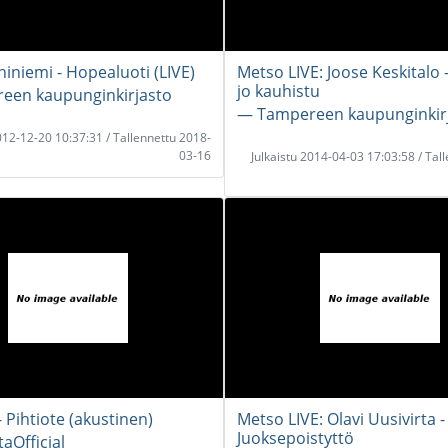
iniemi - Hopealuoti (LIVE)
Metso LIVE: Joose Keskitalo -
jo kauhistu
een kaupunginkirjasto
― Tampereen kaupunginkir
2012-12-20 10:37:31 / Tallennettu 2018-
03-16
Julkaistu 2014-04-03 17:03:58 / Tal
 Pihtiote (akustinen)
Metso LIVE: Olavi Uusivirta -
Juoksepoistyttö
aOfficial