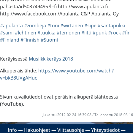
pahasta/id508749495?l=fi http://www.apulanta.fi
http://www.facebook.com/Apulanta C&P Apulanta Oy
#apulanta
#zombeja
#toni
#wirtanen
#sipe
#santapukki
#sami
#lehtinen
#tuukka
#temonen
#iitti
#punk
#rock
#fin
#Finland
#Finnish
#Suomi
Keräyksessä
Musiikkikeräys 2018
Alkuperäislähde:
https://www.youtube.com/watch?
v=bkB8UVgAHuc
Sivun kuvailutiedot ovat peräisin alkuperäislähteestä
(YouTube).
Julkaistu 2012-02-24 16:39:08 / Tallennettu 2018-03-16
Info
―
Hakuohjeet
―
Viittausohje
―
Yhteystiedot
―