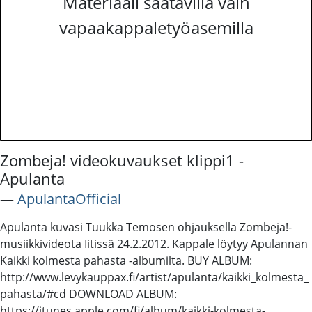
Materiaali saatavilla vain
vapaakappaletyöasemilla
Zombeja! videokuvaukset klippi1 -
Apulanta
―
ApulantaOfficial
Apulanta kuvasi Tuukka Temosen ohjauksella Zombeja!-
musiikkivideota Iitissä 24.2.2012. Kappale löytyy Apulannan
Kaikki kolmesta pahasta -albumilta. BUY ALBUM:
http://www.levykauppax.fi/artist/apulanta/kaikki_kolmesta_
pahasta/#cd DOWNLOAD ALBUM:
https://itunes.apple.com/fi/album/kaikki-kolmesta-