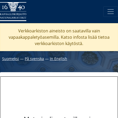
Verkkoarkiston aineisto on saatavilla vain
vapaakappaletyöasemilla. Katso
infosta
lisää tietoa
verkkoarkiston käytöstä.
Suomeksi
―
På svenska
―
In English