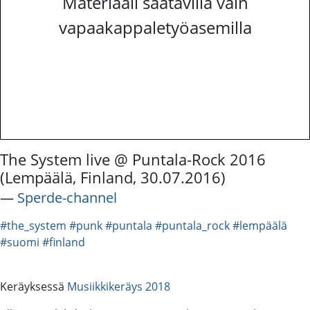
Materiaali saatavilla vain
vapaakappaletyöasemilla
The System live @ Puntala-Rock 2016
(Lempäälä, Finland, 30.07.2016)
―
Sperde-channel
#the_system
#punk
#puntala
#puntala_rock
#lempäälä
#suomi
#finland
Keräyksessä
Musiikkikeräys 2018