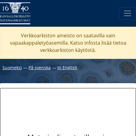
Verkkoarkiston aineisto on saatavilla vain
vapaakappaletyöasemilla. Katso
infosta
lisää tietoa
verkkoarkiston käytöstä.
Suomeksi
―
På svenska
―
In English