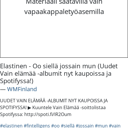
Materiaali saatavilla vain
vapaakappaletyöasemilla
Elastinen - Oo siellä jossain mun (Uudet
Vain elämää -albumit nyt kaupoissa ja
Spotifyssa!)
―
WMFinland
UUDET VAIN ELÄMÄÄ -ALBUMIT NYT KAUPOISSA JA
SPOTIFYSSA! ▶ Kuuntele Vain Elämää -soittolistaa
Spotifyssa: http://spoti.fi/IR2Oum
#elastinen
#fintelligens
#oo
#siellä
#jossain
#mun
#vain