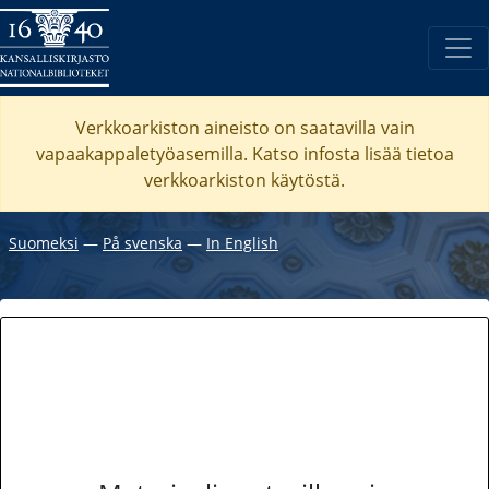
Verkkoarkiston aineisto on saatavilla vain
vapaakappaletyöasemilla. Katso
infosta
lisää tietoa
verkkoarkiston käytöstä.
Suomeksi
―
På svenska
―
In English