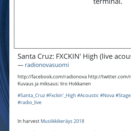
terminal.
Santa Cruz: FXCKIN' High (live acous
―
radionovasuomi
http://facebook.com/radionova http://twitter.com/
Kuvaus ja miksaus: Iiro Hokkanen
#Santa_Cruz
#Fxckin'_High
#Acoustic
#Nova
#Stage
#radio_live
In harvest
Musiikkikeräys 2018