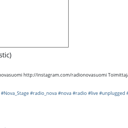
tic)
novasuomi http://instagram.com/radionovasuomi Toimittaja:
#Nova_Stage
#radio_nova
#nova
#radio
#live
#unplugged