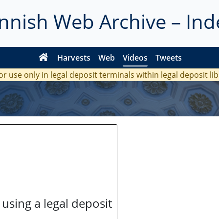
innish Web Archive – Ind
Harvests
Web
Videos
Tweets
or use only in legal deposit terminals within legal deposit li
 using a legal deposit