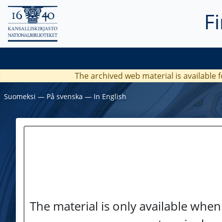
F
The archived web material is available f
Suomeksi
―
På svenska
―
In English
The material is only available when