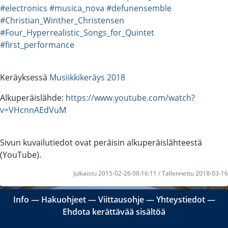
#electronics
#musica_nova
#defunensemble
#Christian_Winther_Christensen
#Four_Hyperrealistic_Songs_for_Quintet
#first_performance
Keräyksessä
Musiikkikeräys 2018
Alkuperäislähde:
https://www.youtube.com/watch?
v=VHcnnAEdVuM
Sivun kuvailutiedot ovat peräisin alkuperäislähteestä
(YouTube).
Julkaistu 2015-02-26 08:16:11 / Tallennettu 2018-03-16
Info
―
Hakuohjeet
―
Viittausohje
―
Yhteystiedot
―
Ehdota kerättävää sisältöä