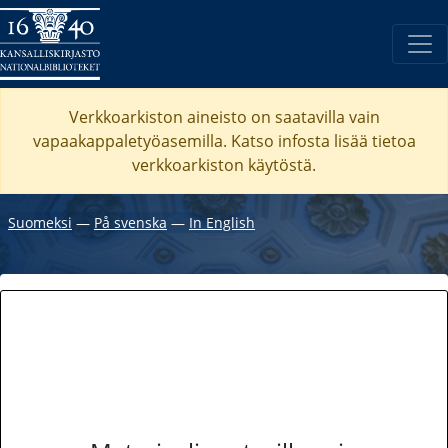
Verkkoarkiston aineisto on saatavilla vain
vapaakappaletyöasemilla. Katso
infosta
lisää tietoa
verkkoarkiston käytöstä.
Suomeksi
―
På svenska
―
In English