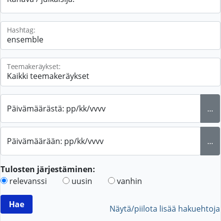
Hashtag:
Teemakeräykset:
Päivämäärästä: pp/kk/vvvv
...
Päivämäärään: pp/kk/vvvv
...
Tulosten järjestäminen:
relevanssi
uusin
vanhin
Näytä/piilota lisää hakuehtoja