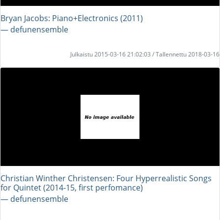
Bryan Jacobs: Piano+Electronics (2011)
― defunensemble
Julkaistu 2015-03-16 21:02:03 / Tallennettu 2018-03-16
Christian Winther Christensen: Four Hyperrealistic Songs
for Quintet (2014-15, first perfomance)
― defunensemble