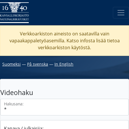
Verkkoarkiston aineisto on saatavilla vain
vapaakappaletyöasemilla. Katso
infosta
lisää tietoa
verkkoarkiston käytöstä.
Suomeksi
―
På svenska
―
In English
Videohaku
Hakusana:
Kanava / julkaisija: