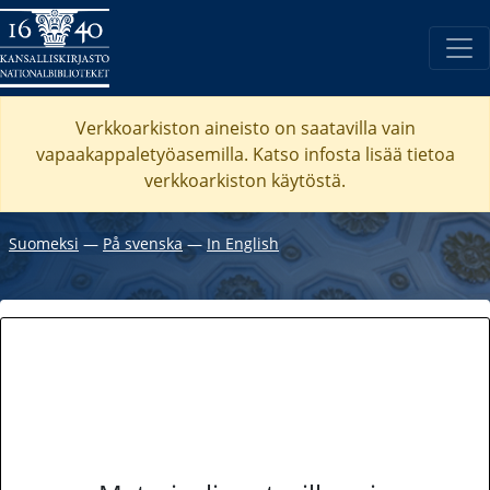
Verkkoarkiston aineisto on saatavilla vain
vapaakappaletyöasemilla. Katso
infosta
lisää tietoa
verkkoarkiston käytöstä.
Suomeksi
―
På svenska
―
In English