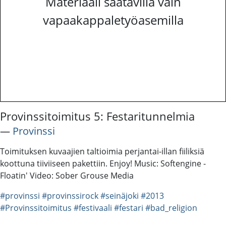
Materiaali saatavilla vain
vapaakappaletyöasemilla
Provinssitoimitus 5: Festaritunnelmia
―
Provinssi
Toimituksen kuvaajien taltioimia perjantai-illan fiiliksiä
koottuna tiiviiseen pakettiin. Enjoy! Music: Softengine -
Floatin' Video: Sober Grouse Media
#provinssi
#provinssirock
#seinäjoki
#2013
#Provinssitoimitus
#festivaali
#festari
#bad_religion