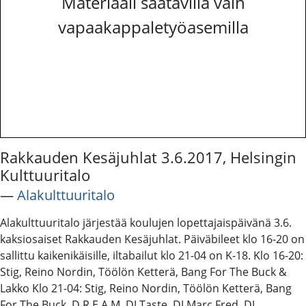
Materiaali saatavilla vain
vapaakappaletyöasemilla
Rakkauden Kesäjuhlat 3.6.2017, Helsingin
Kulttuuritalo
―
Alakulttuuritalo
Alakulttuuritalo järjestää koulujen lopettajaispäivänä 3.6.
kaksiosaiset Rakkauden Kesäjuhlat. Päiväbileet klo 16-20 on
sallittu kaikenikäisille, iltabailut klo 21-04 on K-18. Klo 16-20:
Stig, Reino Nordin, Töölön Ketterä, Bang For The Buck &
Lakko Klo 21-04: Stig, Reino Nordin, Töölön Ketterä, Bang
For The Buck, D.R.E.A.M, DJ Taste, DJ Marc Fred, DJ