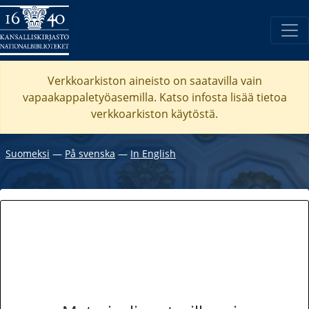
Verkkoarkiston aineisto on saatavilla vain
vapaakappaletyöasemilla. Katso
infosta
lisää tietoa
verkkoarkiston käytöstä.
Suomeksi
―
På svenska
―
In English