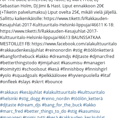
Sebastian Holm, DJ Jimi & Hast. Liput ennakkoon 20€
(+Tiketin palvelumaksu) Liput ovelta 25€, mikäli vielä jäljellä.
Sallittu kaikenikäisille: https://www.tiketti.fi/Rakkauden-
Kesajuhlat-2017-Kulttuuritalo-Helsinki-lippuja/46611 K-18:
https://www.tiketti.fi/Rakkauden-Kesajuhlat-2017-
Kulttuuritalo-Helsinki-lippuja/46613 BAUNSSATKAA
MESTOILLE!! FB: https://www.facebook.com/alakulttuuritalo
#rakkaudenkesäjuhlat #reinonordin #stig #töölönketterä
#bangforthebuck #lakko #dreamdjs #djtaste #djmarcfred
#betterthingstodo #jimijahast #kasumisu #manageri
#toimitytti #schoolsout #kesä #finnishboy #finnishgirl
#yolo #squadgoals #pelkkäälovee #hyvienpuolella #litaf
#onfleek #slays #skrrt #bounce
#rakkaus
#kesäjuhlat
#alakulttuuritalo
#kulttuuritalo
#helsinki
#stig_dogg
#reino_nordin
#töölön_ketterä
#djtaste
#dream_djs
#bang_for_the_buck
#lakko
#marc_fred
#better_things_to_do
#stig
#kasumisu
#manageri
#toimi_tytti
#kesä
#rakkauden_kesäjuhlat