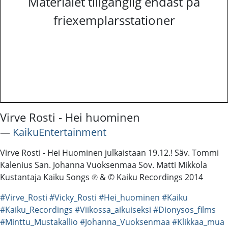
Materialet tillgänglig endast på
friexemplarsstationer
Virve Rosti - Hei huominen
―
KaikuEntertainment
Virve Rosti - Hei Huominen julkaistaan 19.12.! Säv. Tommi
Kalenius San. Johanna Vuoksenmaa Sov. Matti Mikkola
Kustantaja Kaiku Songs ℗ & © Kaiku Recordings 2014
#Virve_Rosti
#Vicky_Rosti
#Hei_huominen
#Kaiku
#Kaiku_Recordings
#Viikossa_aikuiseksi
#Dionysos_films
#Minttu_Mustakallio
#Johanna_Vuoksenmaa
#Klikkaa_mua