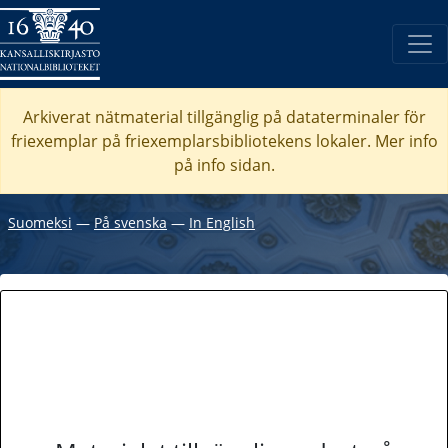
Arkiverat nätmaterial tillgänglig på dataterminaler för
friexemplar på friexemplarsbibliotekens lokaler. Mer info
på info sidan.
Suomeksi
―
På svenska
―
In English