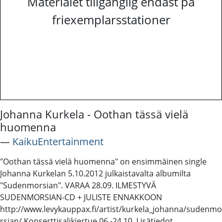
Materialet tillgänglig endast på
friexemplarsstationer
Johanna Kurkela - Oothan tässä vielä
huomenna
―
KaikuEntertainment
"Oothan tässä vielä huomenna" on ensimmäinen single
Johanna Kurkelan 5.10.2012 julkaistavalta albumilta
"Sudenmorsian". VARAA 28.09. ILMESTYVÄ
SUDENMORSIAN-CD + JULISTE ENNAKKOON
http://www.levykauppax.fi/artist/kurkela_johanna/sudenmo
rsian/ Konserttisalikiertue 06.-24.10. Lisätiedot