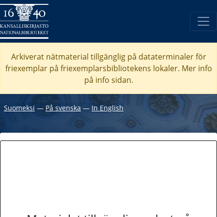
Arkiverat nätmaterial tillgänglig på dataterminaler för
friexemplar på friexemplarsbibliotekens lokaler. Mer info
på info sidan.
Suomeksi
―
På svenska
―
In English