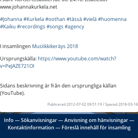
www.johannakurkela.net
#Johanna
#Kurkela
#oothan
#tässä
#vielä
#huomenna
#Kaiku
#recordings
#songs
#agency
I insamlingen
Musiikkikeräys 2018
Ursprungskälla:
https://www.youtube.com/watch?
v=PeJAZE721OI
Sidans beskrivning är från den ursprungliga källan
(YouTube).
Publicerad 2012-07-02 09:51:19 / Sparad 2018-03-16
Info
―
Sökanvisningar
―
Anvisning om hänvisningar
―
Kontaktinformation
―
Föreslå innehåll för insamling