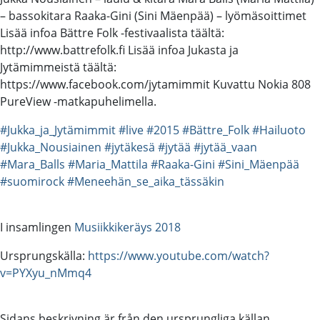
– bassokitara Raaka-Gini (Sini Mäenpää) – lyömäsoittimet
Lisää infoa Bättre Folk -festivaalista täältä:
http://www.battrefolk.fi Lisää infoa Jukasta ja
Jytämimmeistä täältä:
https://www.facebook.com/jytamimmit Kuvattu Nokia 808
PureView -matkapuhelimella.
#Jukka_ja_Jytämimmit
#live
#2015
#Bättre_Folk
#Hailuoto
#Jukka_Nousiainen
#jytäkesä
#jytää
#jytää_vaan
#Mara_Balls
#Maria_Mattila
#Raaka-Gini
#Sini_Mäenpää
#suomirock
#Meneehän_se_aika_tässäkin
I insamlingen
Musiikkikeräys 2018
Ursprungskälla:
https://www.youtube.com/watch?
v=PYXyu_nMmq4
Sidans beskrivning är från den ursprungliga källan