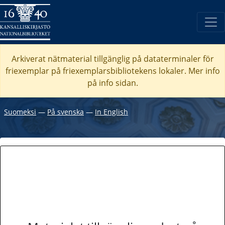
Arkiverat nätmaterial tillgänglig på dataterminaler för
friexemplar på friexemplarsbibliotekens lokaler. Mer info
på info sidan.
Suomeksi
―
På svenska
―
In English