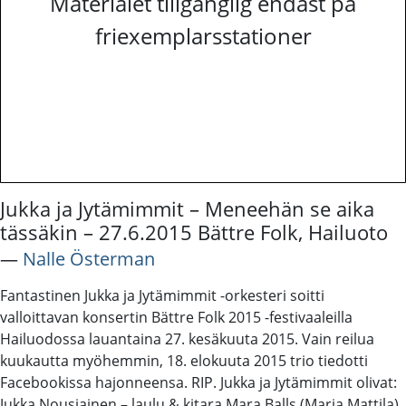
Materialet tillgänglig endast på
friexemplarsstationer
Jukka ja Jytämimmit – Meneehän se aika
tässäkin – 27.6.2015 Bättre Folk, Hailuoto
―
Nalle Österman
Fantastinen Jukka ja Jytämimmit -orkesteri soitti
valloittavan konsertin Bättre Folk 2015 -festivaaleilla
Hailuodossa lauantaina 27. kesäkuuta 2015. Vain reilua
kuukautta myöhemmin, 18. elokuuta 2015 trio tiedotti
Facebookissa hajonneensa. RIP. Jukka ja Jytämimmit olivat:
Jukka Nousiainen – laulu & kitara Mara Balls (Maria Mattila)