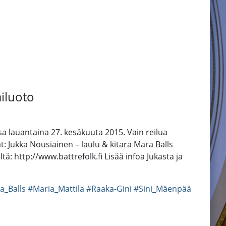
ailuoto
ssa lauantaina 27. kesäkuuta 2015. Vain reilua
: Jukka Nousiainen – laulu & kitara Mara Balls
tä: http://www.battrefolk.fi Lisää infoa Jukasta ja
a_Balls
#Maria_Mattila
#Raaka-Gini
#Sini_Mäenpää