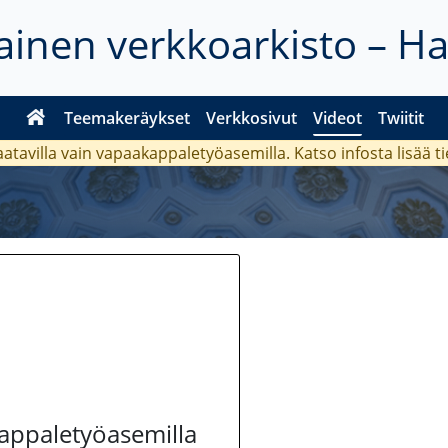
inen verkkoarkisto – H
Teemakeräykset
Verkkosivut
Videot
Twiitit
aatavilla vain vapaakappaletyöasemilla. Katso
infosta
lisää t
kappaletyöasemilla