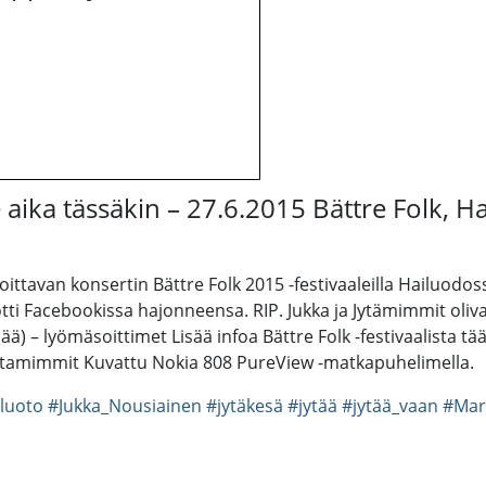
aika tässäkin – 27.6.2015 Bättre Folk, H
loittavan konsertin Bättre Folk 2015 -festivaaleilla Hailuodo
i Facebookissa hajonneensa. RIP. Jukka ja Jytämimmit olivat
) – lyömäsoittimet Lisää infoa Bättre Folk -festivaalista tääl
ytamimmit Kuvattu Nokia 808 PureView -matkapuhelimella.
luoto
#Jukka_Nousiainen
#jytäkesä
#jytää
#jytää_vaan
#Mar