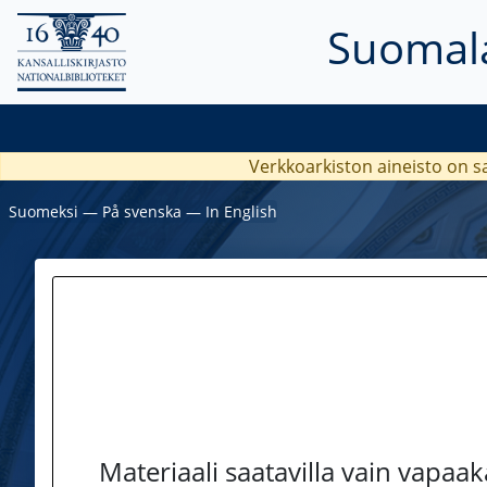
Suomala
Verkkoarkiston aineisto on s
Suomeksi
―
På svenska
―
In English
Materiaali saatavilla vain vapaa