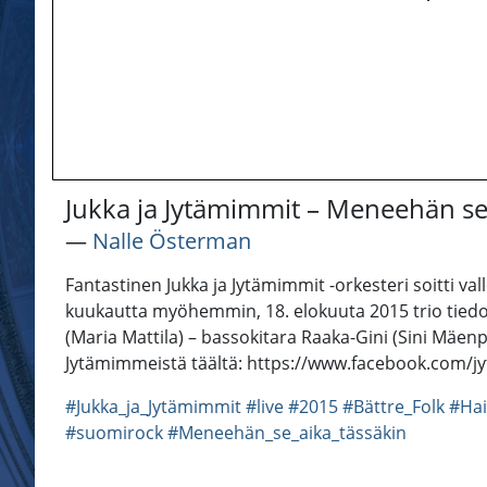
Jukka ja Jytämimmit – Meneehän se 
―
Nalle Österman
Fantastinen Jukka ja Jytämimmit -orkesteri soitti val
kuukautta myöhemmin, 18. elokuuta 2015 trio tiedott
(Maria Mattila) – bassokitara Raaka-Gini (Sini Mäenpää
Jytämimmeistä täältä: https://www.facebook.com/j
#Jukka_ja_Jytämimmit
#live
#2015
#Bättre_Folk
#Hai
#suomirock
#Meneehän_se_aika_tässäkin