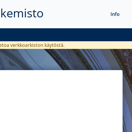
akemisto
Info
ietoa verkkoarkiston käytöstä.